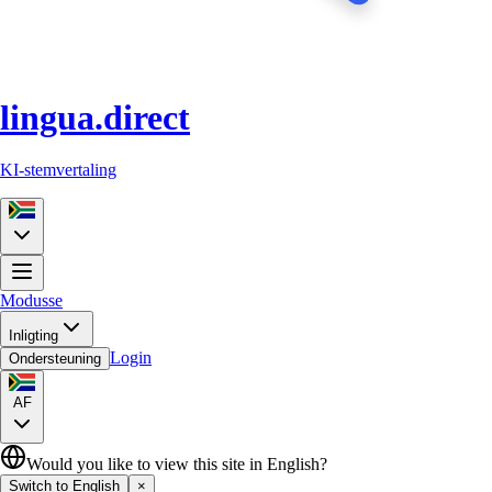
lingua.direct
KI-stemvertaling
Modusse
Inligting
Login
Ondersteuning
AF
Would you like to view this site in English?
Switch to English
×