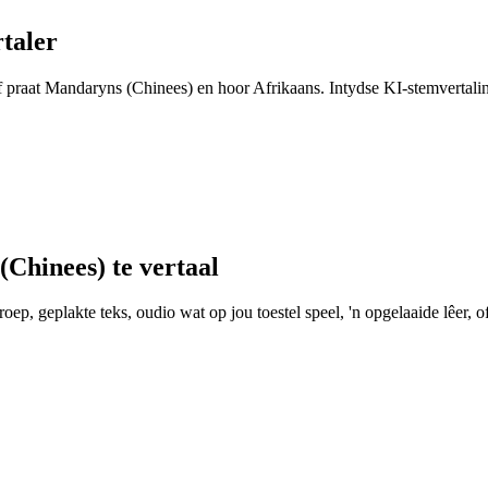
taler
f praat Mandaryns (Chinees) en hoor Afrikaans. Intydse KI-stemvertalin
Chinees) te vertaal
ep, geplakte teks, oudio wat op jou toestel speel, 'n opgelaaide lêer, of