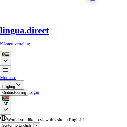
lingua.direct
KI-stemvertaling
Modusse
Inligting
Login
Ondersteuning
AF
Would you like to view this site in English?
Switch to English
×