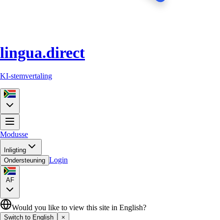
lingua.direct
KI-stemvertaling
Modusse
Inligting
Login
Ondersteuning
AF
Would you like to view this site in English?
Switch to English
×