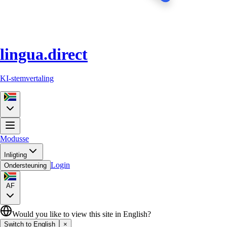
lingua.direct
KI-stemvertaling
Modusse
Inligting
Login
Ondersteuning
AF
Would you like to view this site in English?
Switch to English
×