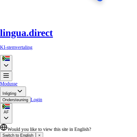
lingua.direct
KI-stemvertaling
Modusse
Inligting
Login
Ondersteuning
AF
Would you like to view this site in English?
Switch to English
×