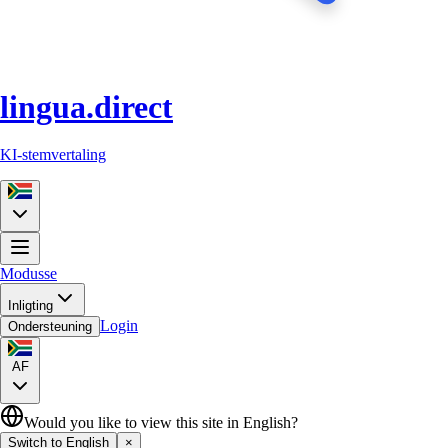
lingua.direct
KI-stemvertaling
Modusse
Inligting
Login
Ondersteuning
AF
Would you like to view this site in English?
Switch to English
×