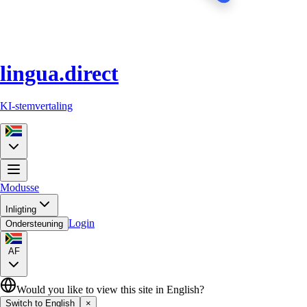
lingua.direct
KI-stemvertaling
Modusse
Inligting
Login
Ondersteuning
AF
Would you like to view this site in English?
Switch to English
×