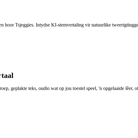
 en hoor Tsjeggies. Intydse KI-stemvertaling vir natuurlike tweerigtingg
rtaal
ep, geplakte teks, oudio wat op jou toestel speel, 'n opgelaaide lêer, of