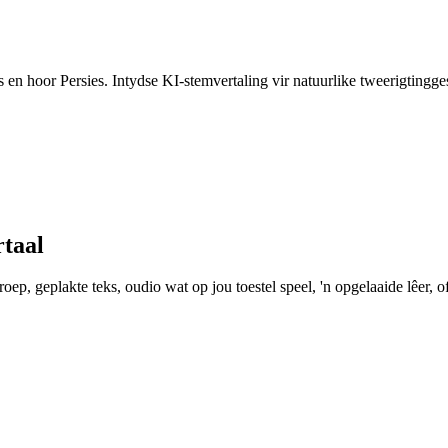
ls en hoor Persies. Intydse KI-stemvertaling vir natuurlike tweerigtingg
rtaal
ep, geplakte teks, oudio wat op jou toestel speel, 'n opgelaaide lêer, of