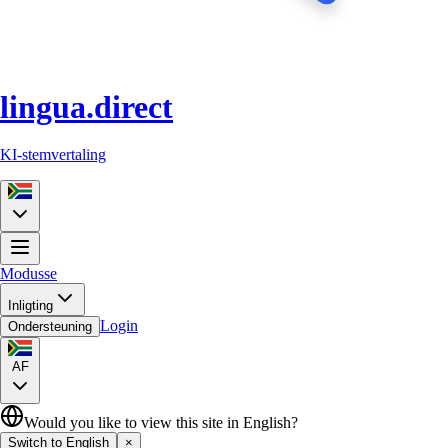
lingua.direct
KI-stemvertaling
Modusse
Inligting
Login
Ondersteuning
AF
Would you like to view this site in English?
Switch to English
×