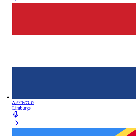
ሊምቡርጊሽ
Limburgs