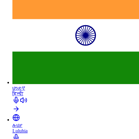
ህንድኛ
हिन्दी
ሉህያ
Luluhia