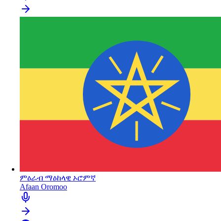
ምዕራብ ማዕከላዊ ኦሮምኛ
Afaan Oromoo