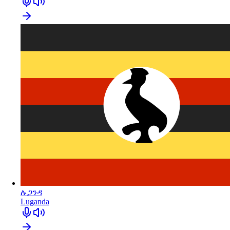
ሉጋንዳ
Luganda