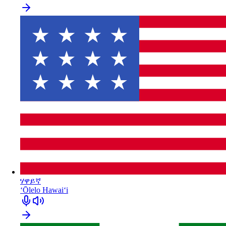
ሃዋይኛ
ʻŌlelo Hawaiʻi