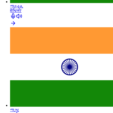
ማይቲሊ
मैथिली
ማጋሂ