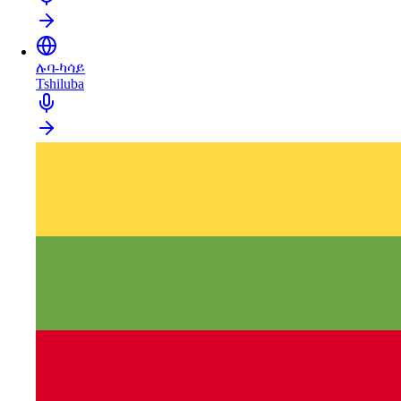
ሉባ-ካሳይ
Tshiluba