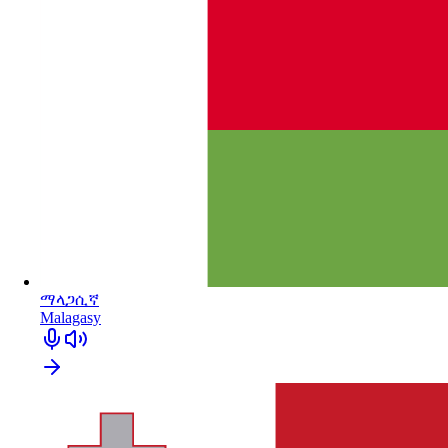
ማላጋሲኛ
Malagasy