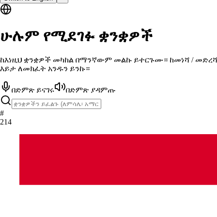
ሁሉም የሚደገፉ ቋንቋዎች
ከእነዚህ ቋንቋዎች መካከል በማንኛውም መልኩ ይተርጉሙ። ከመነሻ / መድረ
እይታ ለመክፈት አንዱን ይንኩ።
በድምጽ ይናገሩ
በድምጽ ያዳምጡ
#
214