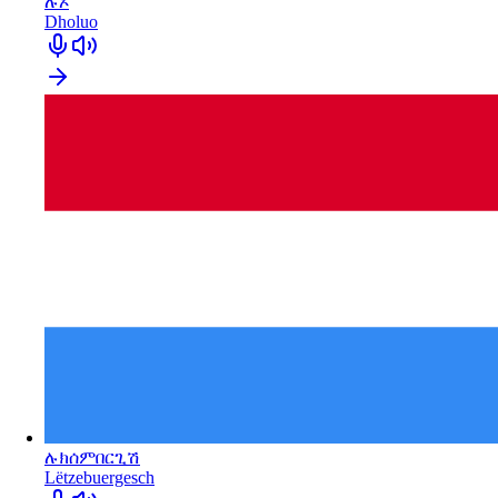
ሉኦ
Dholuo
ሉክሰምበርጊሽ
Lëtzebuergesch