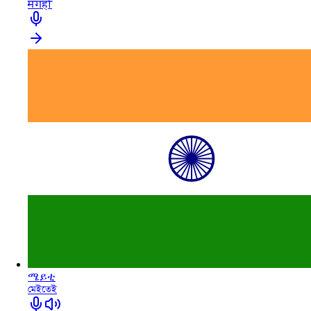
मगही
ሜይቲ
মেইতেই