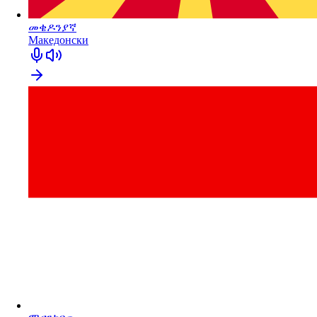
መቄዶንያኛ
Македонски