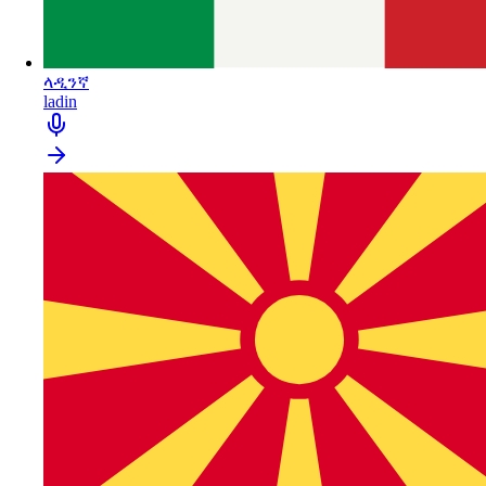
ላዲንኛ
ladin