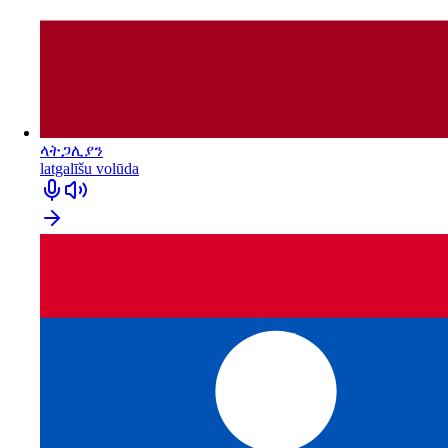
ላትጋሊያን
latgalīšu volūda