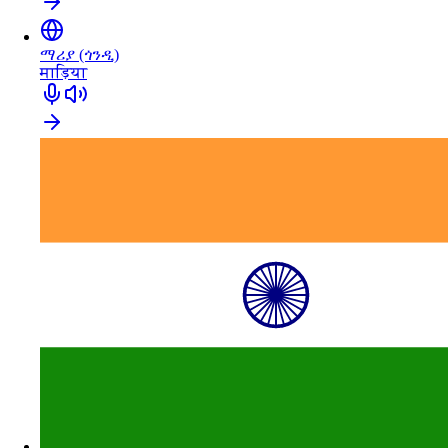
ማሪያ (ጎንዲ)
माड़िया