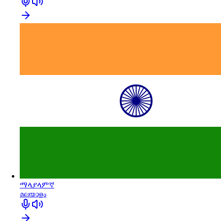
ማላያላምኛ
മലയാളം