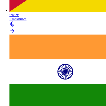
ማኩዋ
Emakhuwa