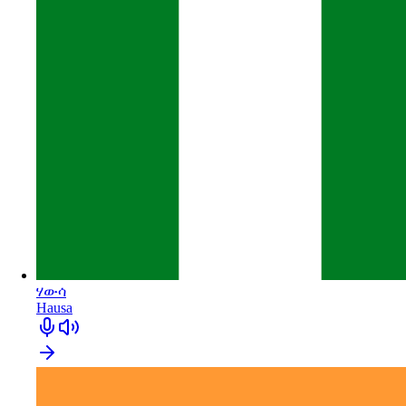
ሃውሳ
Hausa