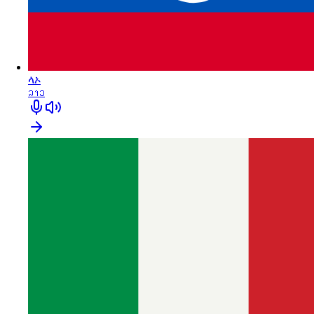
ላኦ
ລາວ