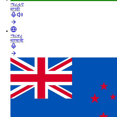
ማራቲኛ
मराठी
ማርዋሪ
मारवाड़ी