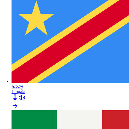
ሊንጋላ
Lingála