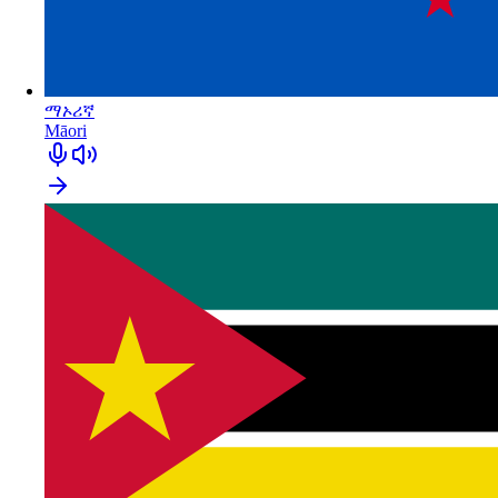
ማኦሪኛ
Māori