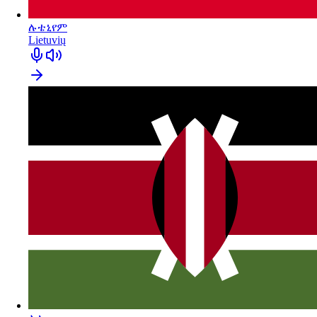
ሉቴኒየም
Lietuvių