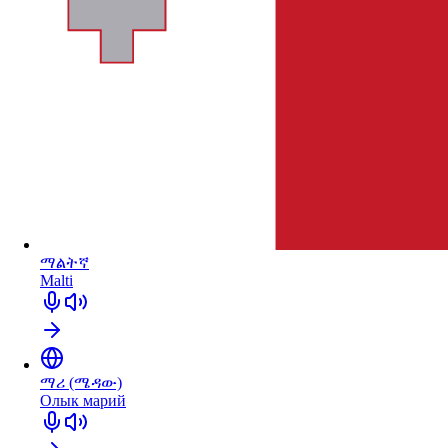
ማልትኛ
Malti
ማሪ (ሜዳው)
Олык марий