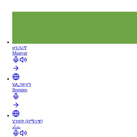
ሀንጋሪኛ
Magyar
ሂሊጋይኖን
Ilonggo
ሂንድኮ (ሰሜናዊ)
ہندکو