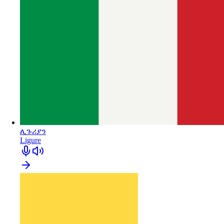
ሊጉሪያን
Ligure