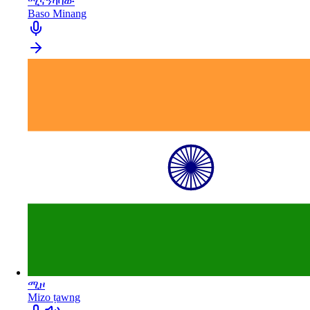
ሚናንካባው
Baso Minang
ሚዞ
Mizo ṭawng