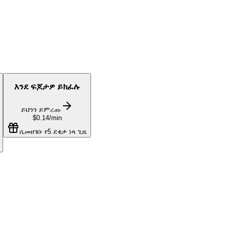
እንደ ፍጆታዎ ይክፈሉ
ይህንን ይምረጡ
$0.14
/min
ሲመዘገቡ የ5 ደቂቃ ነጻ ጊዜ