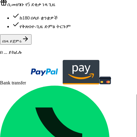
ሲመዘገቡ የ5 ደቂቃ ነጻ ጊዜ
ከ180 በላይ ቋንቋዎች
የቅጽበተ-ጊዜ ድምፅ ትርጉም
በነጻ ይጀምሩ
በ ... ይክፈሉ
Bank transfer