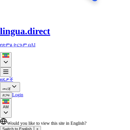
lingua.direct
የድምፅ ትርጉም በAI
ዘዴዎች
መረጃ
Login
ድጋፍ
AM
Would you like to view this site in English?
Switch to English
×