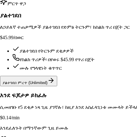
ምርጥ ዋጋ
ያልተገደበ
ለኃይለኛ ተጠቃሚዎች ያልተገደበ የድምፅ ትርጉም፣ ከስልክ ጥሪ በጀት ጋር
$45.99
/በወር
ያልተገደበ የትርጉም ደቂቃዎች
የስልክ ጥሪዎች፡ በየወሩ $45.99 የጥሪ በጀት
ሙሉ የግላዊነት ቁጥጥር
ያልተገደበ ምረጥ (Unlimited)
እንደ ፍጆታዎ ይክፈሉ
ሲመዘገቡ የ5 ደቂቃ ነጻ ጊዜ ያገኛሉ፣ ከዚያ እንደ አስፈላጊነቱ መሙላት ይችላ
$0.14
/min
እንደፈለጉት በማንኛውም ጊዜ ይሙሉ