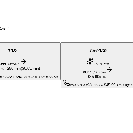
ምረጡ።
ንግድ
ያልተገደበ
ህንን ይምረጡ
ምርጥ ዋጋ
በወር
·
250
min
(
$0.09/min
)
ይህንን ይምረጡ
ይካተታሉ፣ እንደ መዳረሻው ቦታ ይከፈላል
$45.99
/በወር
የስልክ ጥሪዎች፡ በየወሩ $45.99 የጥሪ በጀት