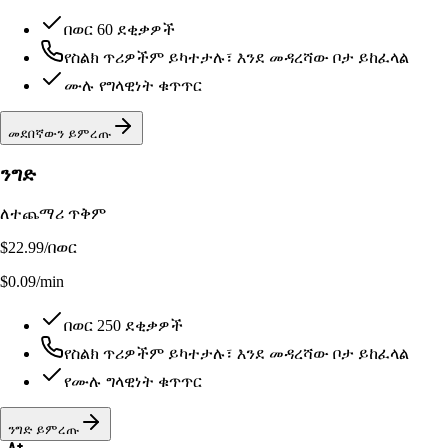
በወር 60 ደቂቃዎች
የስልክ ጥሪዎችም ይካተታሉ፣ እንደ መዳረሻው ቦታ ይከፈላል
ሙሉ የግላዊነት ቁጥጥር
መደበኛውን ይምረጡ
ንግድ
ለተጨማሪ ጥቅም
$22.99
/በወር
$0.09/min
በወር 250 ደቂቃዎች
የስልክ ጥሪዎችም ይካተታሉ፣ እንደ መዳረሻው ቦታ ይከፈላል
የሙሉ ግላዊነት ቁጥጥር
ንግድ ይምረጡ