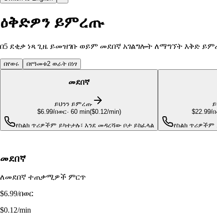
ዕቅድዎን ይምረጡ
በ5 ደቂቃ ነጻ ጊዜ ይመዝገቡ ወይም መደበኛ አገልግሎት ለማግኘት እቅድ ይ
በየወሩ
በየዓመቱ
2 ወራት በነፃ
መደበኛ
ይህንን ይምረጡ
ይ
$6.99
/በወር
·
60
min
(
$0.12/min
)
$22.99
/
የስልክ ጥሪዎችም ይካተታሉ፣ እንደ መዳረሻው ቦታ ይከፈላል
የስልክ ጥሪዎችም 
መደበኛ
ለመደበኛ ተጠቃሚዎች ምርጥ
$6.99
/በወር
$0.12/min