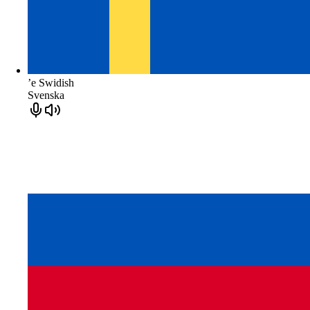
ʼe Swidish
Svenska