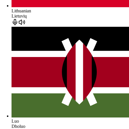
Lithuanian
Lietuvių
Luo
Dholuo