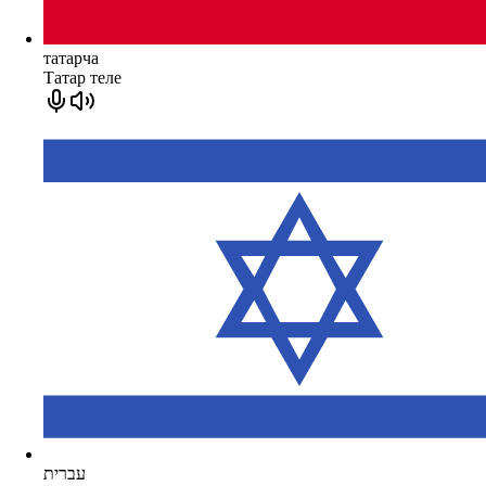
татарча
Татар теле
עברית