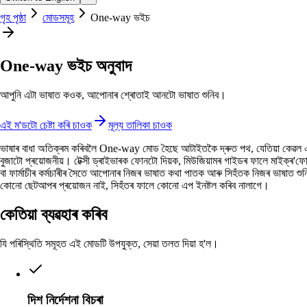
গৃহ পৃষ্ঠা
মোডসমূহ
One-way ভইচ
One-way ভইচ অনুবাদ
আপুনি এটা ভাষাত কওক, আপোনাৰ শ্ৰোতাই আনটো ভাষাত শুনিব।
এই ম'ডটো চেষ্টা কৰি চাওক
মূল্য তালিকা চাওক
ভাষাৰ বাধা অতিক্ৰম কৰিবলৈ One-way মোড হৈছে আটাইতকৈ দ্ৰুত পথ, যেতিয়া কেৱল
বুজাটো প্ৰয়োজনীয়। টেক্সী ড্ৰাইভাৰক ফোনটো দিয়ক, মিউজিয়ামৰ গাইডৰ ফালে মাইক্ৰ'
বা ফাৰ্মাচীৰ কৰ্মচাৰীৰ সৈতে আপোনাৰ নিজৰ ভাষাত কথা পাতক আৰু সিহঁতক নিজৰ ভাষাত শু
কোনো ছেটআপৰ প্ৰয়োজন নাই, সিহঁতৰ ফালে কোনো এপ ইনষ্টল কৰিব নালাগে।
কেতিয়া ব্যৱহাৰ কৰিব
যি পৰিস্থিতি সমূহত এই মোডটি উপযুক্ত, সেয়া তলত দিয়া হ'ল।
দিশ নিৰ্দেশনা বিচৰা