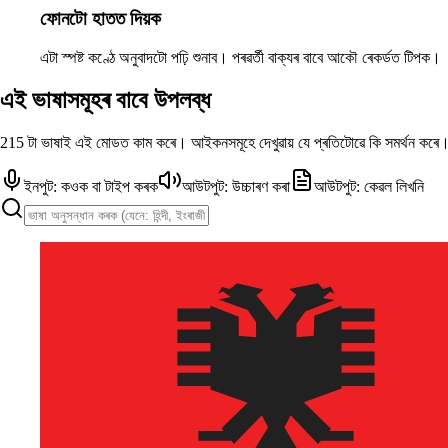
ফোনটো হাতত দিয়ক
এটা স্পষ্ট কণ্ঠে অনুবাদটো পঢ়ি শুনাব। পৰৱৰ্তী বাক্যৰ বাবে আকৌ ৰেকৰ্ডত টিপক।
এই ভাষাসমূহৰ বাবে উপলব্ধ
215 টা ভাষাই এই মোডত কাম কৰে। আইকনসমূহে দেখুৱায় যে প্ৰতিটোৱে কি সমৰ্থন কৰে
ইনপুট: কওক বা টাইপ কৰক
আউটপুট: উচ্চাৰণ কৰা
আউটপুট: কেৱল লিখনি