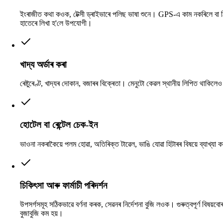
ইংৰাজীত কথা কওক, টেক্সী ড্ৰাইভাৰে পলিছ ভাষা শুনে। GPS-এ কাম নকৰিলে বা 
হাতেৰে লিখা হ'লে উপযোগী।
খাদ্য অৰ্ডাৰ কৰা
ৰেষ্টুৰেণ্ট, খাদ্যৰ দোকান, বজাৰৰ বিক্ৰেতা। মেনুটো কেৱল স্থানীয় লিপিত থাকিল
হোটেল বা ৰেন্টেল চেক-ইন
ভাওনা নকৰাকৈয়ে পলম হোৱা, অতিৰিক্ত টাৱেল, ভাঙি যোৱা হিটাৰৰ বিষয়ে ব্যাখ্যা
চিকিৎসা আৰু ফাৰ্মাচী পৰিদৰ্শন
উপসৰ্গসমূহ সঠিকভাৱে বৰ্ণনা কৰক, সেৱনৰ নিৰ্দেশনা বুজি লওক। গুৰুত্বপূৰ্ণ বিষয়বো
বুজাবুজি কম হয়।