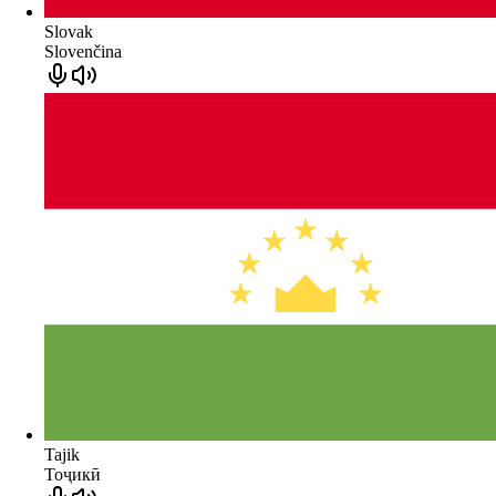
Slovak
Slovenčina
Tajik
Тоҷикӣ