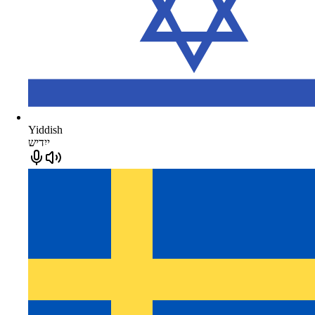
Yiddish
ייִדיש