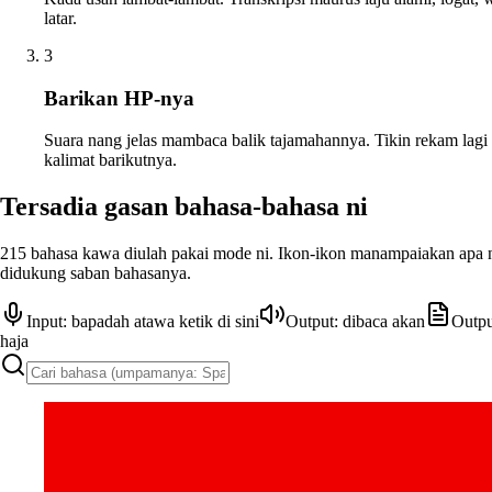
latar.
3
Barikan HP-nya
Suara nang jelas mambaca balik tajamahannya. Tikin rekam lagi
kalimat barikutnya.
Tersadia gasan bahasa-bahasa ni
215 bahasa kawa diulah pakai mode ni. Ikon-ikon manampaiakan apa 
didukung saban bahasanya.
Input: bapadah atawa ketik di sini
Output: dibaca akan
Outpu
haja