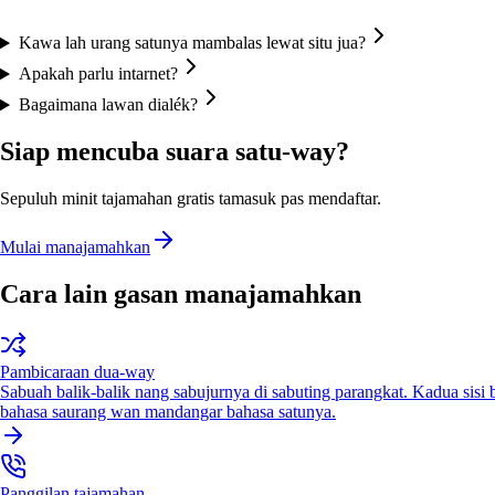
Kawa lah urang satunya mambalas lewat situ jua?
Apakah parlu intarnet?
Bagaimana lawan dialék?
Siap mencuba suara satu-way?
Sepuluh minit tajamahan gratis tamasuk pas mendaftar.
Mulai manajamahkan
Cara lain gasan manajamahkan
Pambicaraan dua-way
Sabuah balik-balik nang sabujurnya di sabuting parangkat. Kadua sisi
bahasa saurang wan mandangar bahasa satunya.
Panggilan tajamahan