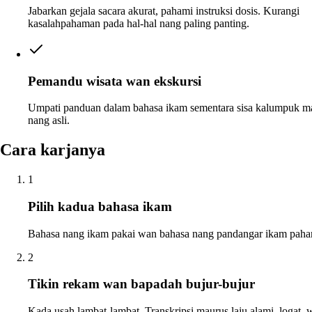
Jabarkan gejala sacara akurat, pahami instruksi dosis. Kurangi
kasalahpahaman pada hal-hal nang paling panting.
Pemandu wisata wan ekskursi
Umpati panduan dalam bahasa ikam sementara sisa kalumpuk m
nang asli.
Cara karjanya
1
Pilih kadua bahasa ikam
Bahasa nang ikam pakai wan bahasa nang pandangar ikam paha
2
Tikin rekam wan bapadah bujur-bujur
Kada usah lambat-lambat. Transkripsi maurus laju alami, logat, 