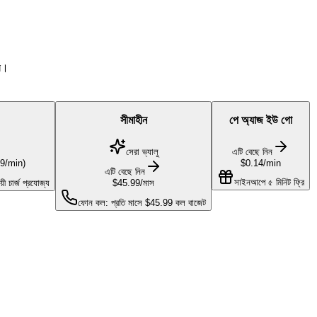
িন।
সীমাহীন
পে অ্যাজ ইউ গো
সেরা ভ্যালু
এটি বেছে নিন
9/min
)
$0.14
/min
এটি বেছে নিন
সাইনআপে ৫ মিনিট ফ্রি
ী চার্জ প্রযোজ্য
$45.99
/মাস
ফোন কল: প্রতি মাসে $45.99 কল বাজেট