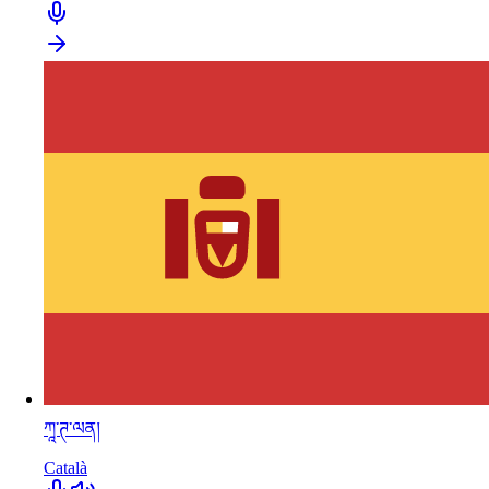
ཀཱ་ཊ་ལན།
Català