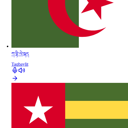
ཀ་བྷི་ལེ་སྐད
Taqbaylit