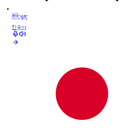
ཁོ་རེ་ཡཱན་
한국어