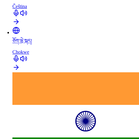
Čeština
ཅོག་ཝེ་སྐད།
Chokwe