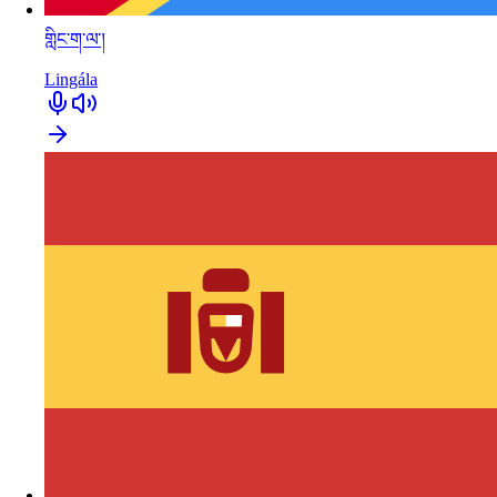
གླིང་ག་ལ་།
Lingála