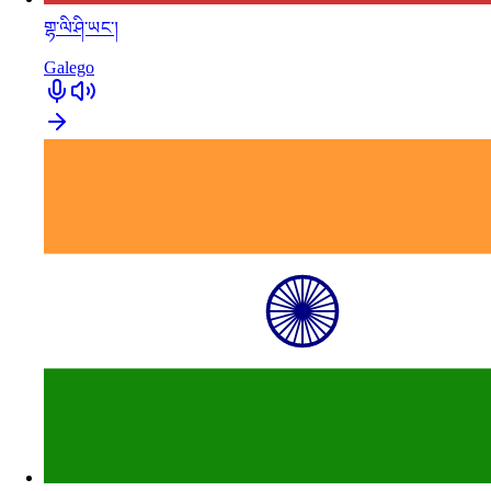
གྷ་ལི་ཤི་ཡང་།
Galego