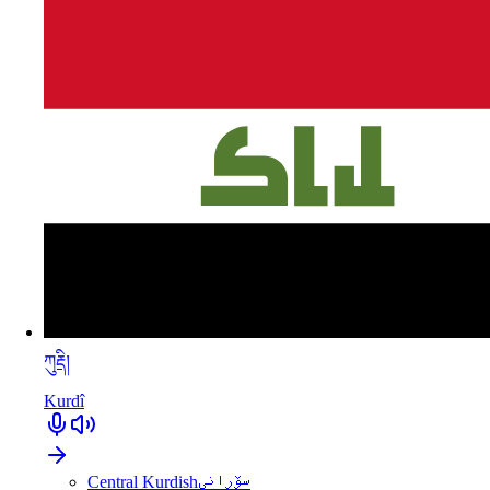
ཀུརྡི།
Kurdî
Central Kurdish
سۆرانی