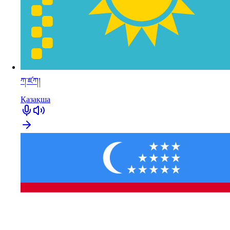
ཀ་ཛཀ།
Қазақша