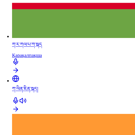
ཀ་ར་ཀལ་པ་ཀ་སྐད
Қарақалпақша
ཀ་ལིན་ཇིན་སྐད།