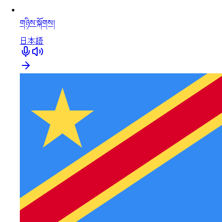
གཉིས་སྐོགས།
日本語