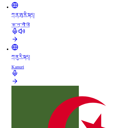
ཀ་ན་ཨུ་ཇི་སྐད།
कन्नौजी
ཀ་ནུ་རི་སྐད།
Kanuri