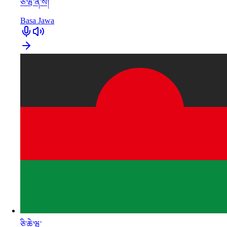
ཅ་ཝ་ནེ་སི།
Basa Jawa
ཅི་ཆེ་ཝ་