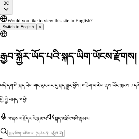
BO
Would you like to view this site in English?
Switch to English
×
རྒྱབ་སྐྱོར་ཡོད་པའི་སྐད་ཡིག་ཡོངས་རྫོགས།
འདི་དག་གི་སྐད་ཡིག་གང་རུང་བར་དུ་སྐད་སྒྱུར་བྱོས། གཅིག་ལ་རེག་ནས་ཡོང་ཁུངས་ / 
གྱི་སྤྱི་བཤད་ཁ་ཕྱེ།
ཁ་ནས་བརྗོད་པའི་རྣམ་པ
སྐད་མཐོང་བའི་རྣམ་པ