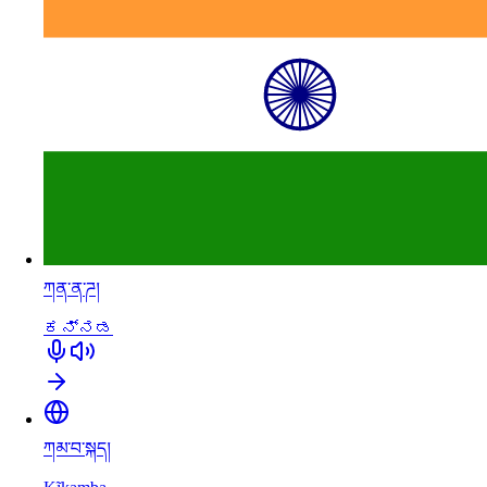
ཀན་ན་ཌ།
ಕನ್ನಡ
ཀམ་བ་སྐད།