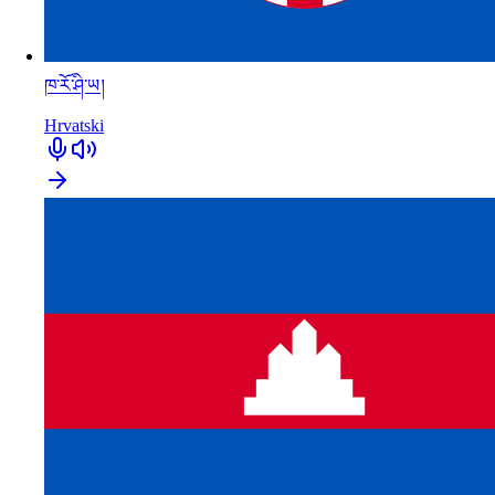
ཁ་རོ་ཤི་ཡ།
Hrvatski