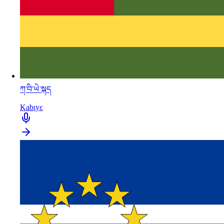
ཀ་བི་ཡེ་སྐད
Kabɩyɛ