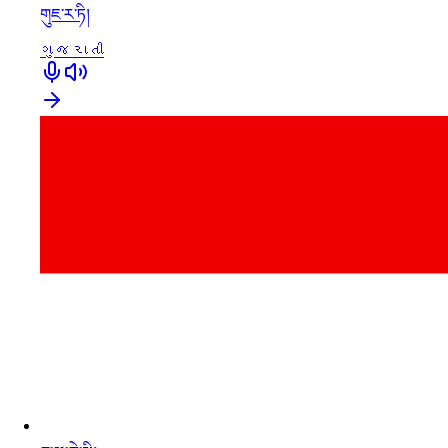
གུཇ་ར་ཏི།
ગુજરાતી