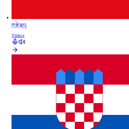
ཁ་ཆེ་སྐད།
Türkçe