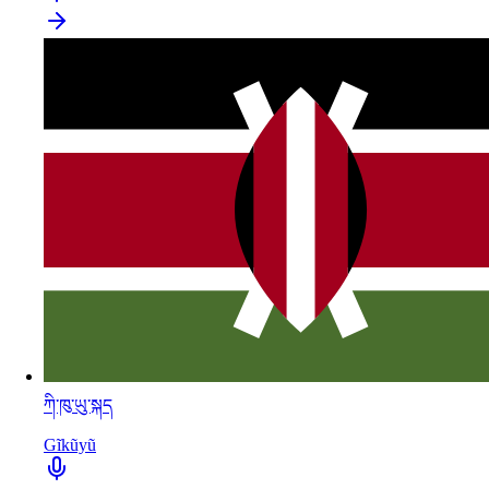
ཀི་ཁུ་ཡུ་སྐད
Gĩkũyũ