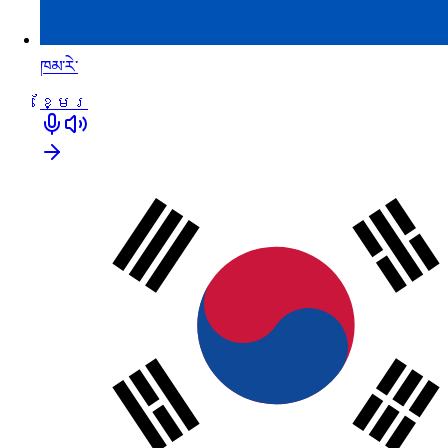
ཁམ་རེ་
ខ្មែរ