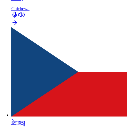
Chichewa
ཅེག་སྐད།