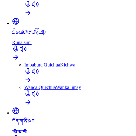
ཀེ་ཆུ་ཝ་སྐད། (ལྷོ་མ།)
Runa simi
Imbabura Quichua
Kichwa
Wanca Quechua
Wanka limay
ཀོན་ཀ་ནི་སྐད།
कोंकणी