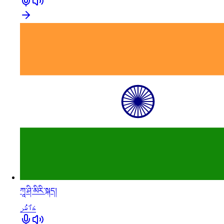
ཀཱ་ཤི་མིརི་སྐད།
كٲشُر