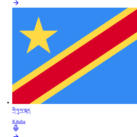
ཀི་ཏུ་བ་སྐད
Kituba