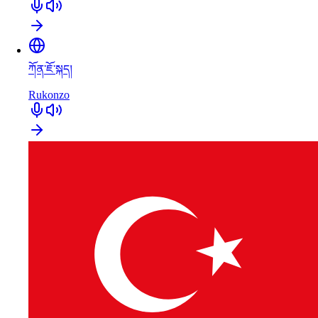
ཀོན་ཇོ་སྐད།
Rukonzo