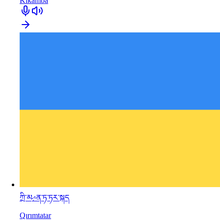
Kĩkamba
ཀྲི་མިއན་ཏ་ཏར་སྐད
Qırımtatar