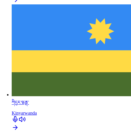
ཀིངྱར་ཝནྡ་
Kinyarwanda