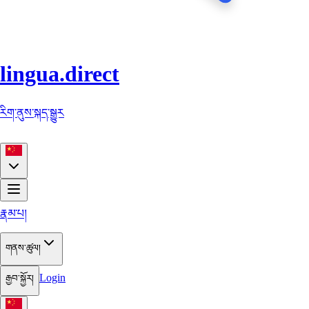
lingua.direct
རིག་ནུས་སྐད་སྒྱུར
རྣམ་པ།
གནས་ཚུལ།
Login
རྒྱབ་སྐྱོར།