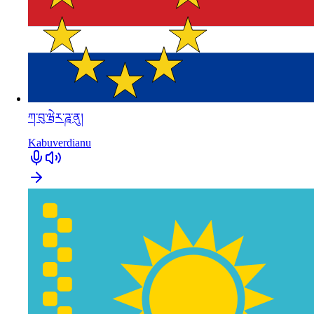
ཀ་བུ་ཝེར་ཌཱ་ནུ།
Kabuverdianu