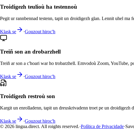
Troidigezh teulioù ha testennoù
Pegit ur rannbennad testenn, tapit un droidigezh glan. Lennit uhel ma fe
Klask se
·
Gouzout hiroc'h
Treiñ son an drobarzhell
Treiñ ar son a c'hoari war ho trobarzhell. Emvodoù Zoom, YouTube, p
Klask se
·
Gouzout hiroc'h
Troidigezh restroù son
Kargit un enrolladenn, tapit un dreuskrivadenn troet pe un droidigezh d
Klask se
·
Gouzout hiroc'h
© 2026 lingua.direct. All roights reserved.
·
Política de Privacidade
·
Save