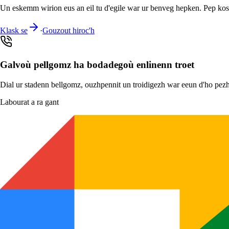
Un eskemm wirion eus an eil tu d'egile war ur benveg hepken. Pep kost
Klask se
·
Gouzout hiroc'h
Galvoù pellgomz ha bodadegoù enlinenn troet
Dial ur stadenn bellgomz, ouzhpennit un troidigezh war eeun d'ho pez
Labourat a ra gant