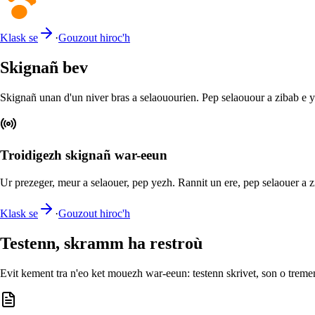
Klask se
·
Gouzout hiroc'h
Skignañ bev
Skignañ unan d'un niver bras a selaouourien. Pep selaouour a zibab e y
Troidigezh skignañ war-eeun
Ur prezeger, meur a selaouer, pep yezh. Rannit un ere, pep selaouer a z
Klask se
·
Gouzout hiroc'h
Testenn, skramm ha restroù
Evit kement tra n'eo ket mouezh war-eeun: testenn skrivet, son o tremen