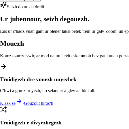
Seizh doare da dreiñ
Ur jubennour, seizh degouezh.
Eus ur c'haoz vuan gant ur blener taksi betek treiñ ur galv Zoom, un e
Mouezh
Komz e-amzer-wir, ar mod naturel evit eskemmoù bev gant unan pe zao
Troidigezh dre vouezh unyezhek
C'hwi a gomz ur yezh, ho selaouer a glev an hini all.
Klask se
·
Gouzout hiroc'h
Troidigezh e divyezhegezh