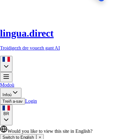
lingua.direct
Troidigezh dre vouezh gant AI
Modoù
Infoù
Login
Treiñ a-sav
BR
Would you like to view this site in English?
Switch to English
×