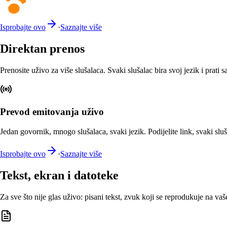
Isprobajte ovo
·
Saznajte više
Direktan prenos
Prenosite uživo za više slušalaca. Svaki slušalac bira svoj jezik i prati s
Prevod emitovanja uživo
Jedan govornik, mnogo slušalaca, svaki jezik. Podijelite link, svaki sluš
Isprobajte ovo
·
Saznajte više
Tekst, ekran i datoteke
Za sve što nije glas uživo: pisani tekst, zvuk koji se reprodukuje na va