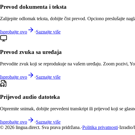
Prevod dokumenta i teksta
Zalijepite odlomak teksta, dobijte čist prevod. Opciono preslušajte nagl
Isprobajte ovo
·
Saznajte više
Prevod zvuka sa uređaja
Prevodite zvuk koji se reprodukuje na vašem uređaju. Zoom pozivi, You
Isprobajte ovo
·
Saznajte više
Prijevod audio datoteka
Otpremite snimak, dobijte prevedeni transkript ili prijevod koji se glasno
Isprobajte ovo
·
Saznajte više
© 2026 lingua.direct. Sva prava pridržana.
·
Politika privatnosti
·
Izradio/