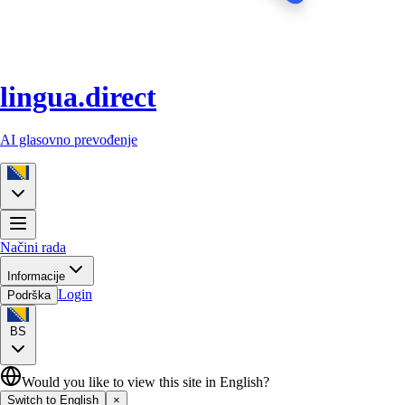
lingua.direct
AI glasovno prevođenje
Načini rada
Informacije
Login
Podrška
BS
Would you like to view this site in English?
Switch to English
×