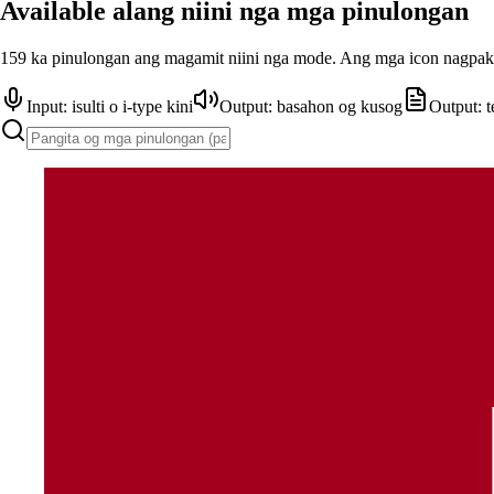
Available alang niini nga mga pinulongan
159 ka pinulongan ang magamit niini nga mode. Ang mga icon nagpaki
Input: isulti o i-type kini
Output: basahon og kusog
Output: t