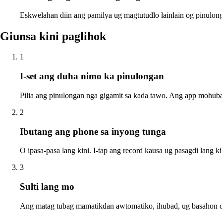
Eskwelahan diin ang pamilya ug magtutudlo lainlain og pinulon
Giunsa kini paglihok
1
I-set ang duha nimo ka pinulongan
Pilia ang pinulongan nga gigamit sa kada tawo. Ang app mohuba
2
Ibutang ang phone sa inyong tunga
O ipasa-pasa lang kini. I-tap ang record kausa ug pasagdi lang k
3
Sulti lang mo
Ang matag tubag mamatikdan awtomatiko, ihubad, ug basahon o