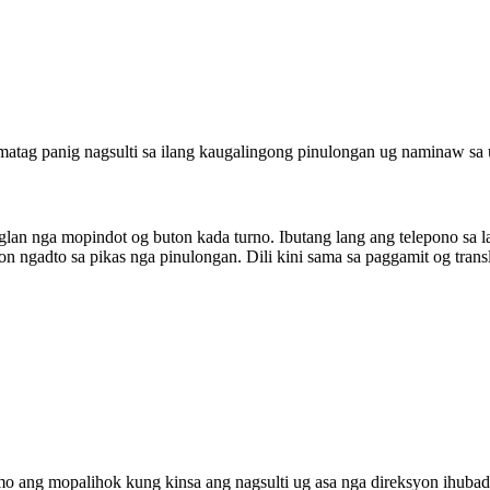
 matag panig nagsulti sa ilang kaugalingong pinulongan ug naminaw sa 
n nga mopindot og buton kada turno. Ibutang lang ang telepono sa l
on ngadto sa pikas nga pinulongan. Dili kini sama sa paggamit og tran
o ang mopalihok kung kinsa ang nagsulti ug asa nga direksyon ihubad