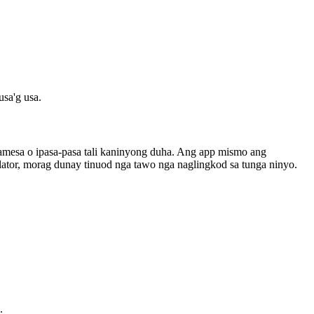
usa'g usa.
amesa o ipasa-pasa tali kaninyong duha. Ang app mismo ang
slator, morag dunay tinuod nga tawo nga naglingkod sa tunga ninyo.
.