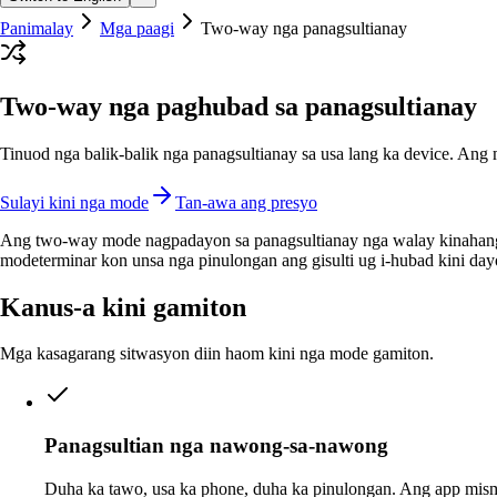
Panimalay
Mga paagi
Two-way nga panagsultianay
Two-way nga paghubad sa panagsultianay
Tinuod nga balik-balik nga panagsultianay sa usa lang ka device. Ang
Sulayi kini nga mode
Tan-awa ang presyo
Ang two-way mode nagpadayon sa panagsultianay nga walay kinahangla
modeterminar kon unsa nga pinulongan ang gisulti ug i-hubad kini day
Kanus-a kini gamiton
Mga kasagarang sitwasyon diin haom kini nga mode gamiton.
Panagsultian nga nawong-sa-nawong
Duha ka tawo, usa ka phone, duha ka pinulongan. Ang app mism