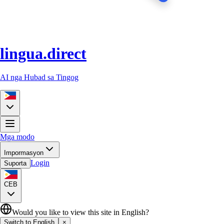
lingua.direct
AI nga Hubad sa Tingog
Mga modo
Impormasyon
Login
Suporta
CEB
Would you like to view this site in English?
Switch to English
×