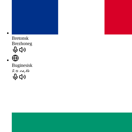
Bretonsk
Brezhoneg
Buginesisk
ᨅᨔ ᨕᨘᨁᨗ