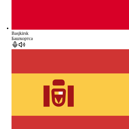
Basjkirsk
Башҡортса