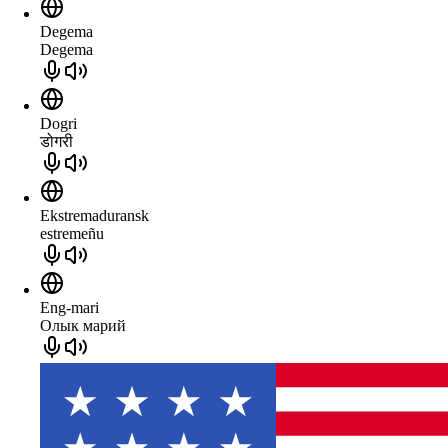
Degema
Degema
Dogri
डोगरी
Ekstremaduransk
estremeñu
Eng-mari
Олык марий