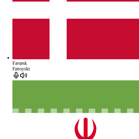
Færøsk
Føroyskt