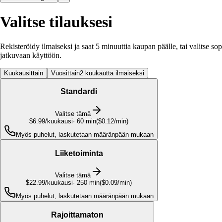
Valitse tilauksesi
Rekisteröidy ilmaiseksi ja saat 5 minuuttia kaupan päälle, tai valitse sop
jatkuvaan käyttöön.
Kuukausittain
Vuosittain
2 kuukautta ilmaiseksi
Standardi
Valitse tämä
$6.99
/kuukausi
·
60
min
(
$0.12/min
)
Myös puhelut, laskutetaan määränpään mukaan
Liiketoiminta
Valitse tämä
$22.99
/kuukausi
·
250
min
(
$0.09/min
)
Myös puhelut, laskutetaan määränpään mukaan
Rajoittamaton