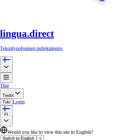
lingua.direct
Tekoälypohjainen puhekäännös
Tilat
Tiedot
Login
Tuki
FI
Would you like to view this site in English?
Switch to English
×