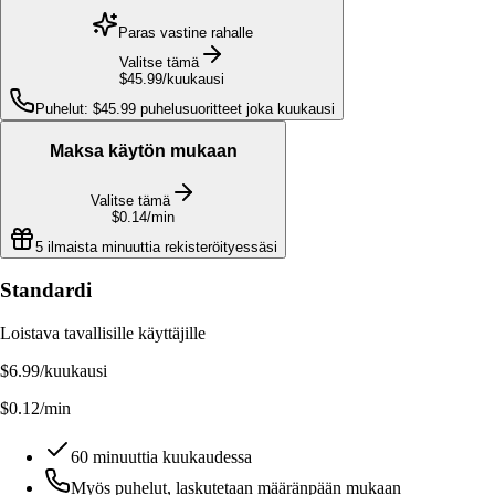
Paras vastine rahalle
Valitse tämä
$45.99
/kuukausi
Puhelut: $45.99 puhelusuoritteet joka kuukausi
Maksa käytön mukaan
Valitse tämä
$0.14
/min
5 ilmaista minuuttia rekisteröityessäsi
Standardi
Loistava tavallisille käyttäjille
$6.99
/kuukausi
$0.12/min
60 minuuttia kuukaudessa
Myös puhelut, laskutetaan määränpään mukaan