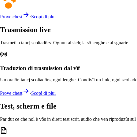
Prove chest
·
Scopì di plui
Trasmission live
Trasmeti a tancj scoltadôrs. Ognun al sielç la sô lenghe e al sguarte.
Traduzion di trasmission dal vîf
Un oratôr, tancj scoltadôrs, ogni lenghe. Condivît un link, ogni scoltador a
Prove chest
·
Scopì di plui
Test, scherm e file
Par dut ce che nol è vôs in diret: test scrit, audio che ven riproduzût sul to