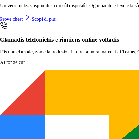
Un vero botte-e-rispuindi su un sôl dispositîf. Ogni bande e fevele la sô 
Prove chest
·
Scopì di plui
Clamadis telefonichis e riunions online voltadis
Fâs une clamade, zonte la traduzion in diret a un raunament di Teams, G
Al fonde cun