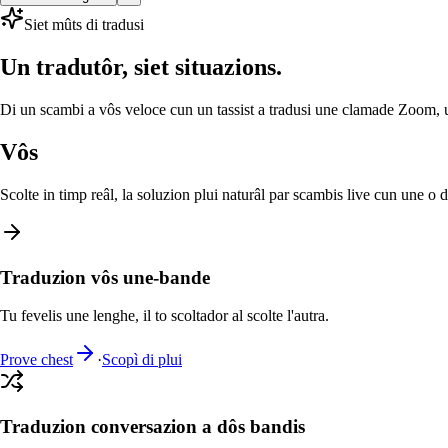
Siet mûts di tradusi
Un tradutôr, siet situazions.
Di un scambi a vôs veloce cun un tassist a tradusi une clamade Zoom, une
Vôs
Scolte in timp reâl, la soluzion plui naturâl par scambis live cun une o 
Traduzion vôs une-bande
Tu fevelis une lenghe, il to scoltador al scolte l'autra.
Prove chest
·
Scopì di plui
Traduzion conversazion a dôs bandis