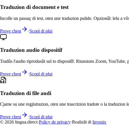
Traduzion di document e test
Incolle un passaç di test, oten une traduzion pulide. Opzionâl: lelu a vô
Prove chest
·
Scopì di plui
Traduzion audio dispositîf
Tradûs l'audio riprodusût sul to dispositîf. Riunsions Zoom, YouTube, po
Prove chest
·
Scopì di plui
Traduzion di file audi
Cjame su une regjistrazion, oten une trascrizion tradote o la traduzion le
Prove chest
·
Scopì di plui
© 2026 lingua.direct
·
Policy de privacy
·
Realizât di
Invenix