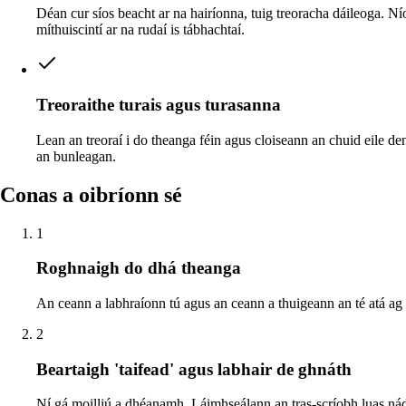
Déan cur síos beacht ar na hairíonna, tuig treoracha dáileoga. Ní
míthuiscintí ar na rudaí is tábhachtaí.
Treoraithe turais agus turasanna
Lean an treoraí i do theanga féin agus cloiseann an chuid eile d
an bunleagan.
Conas a oibríonn sé
1
Roghnaigh do dhá theanga
An ceann a labhraíonn tú agus an ceann a thuigeann an té atá ag 
2
Beartaigh 'taifead' agus labhair de ghnáth
Ní gá moilliú a dhéanamh. Láimhseálann an tras-scríobh luas ná