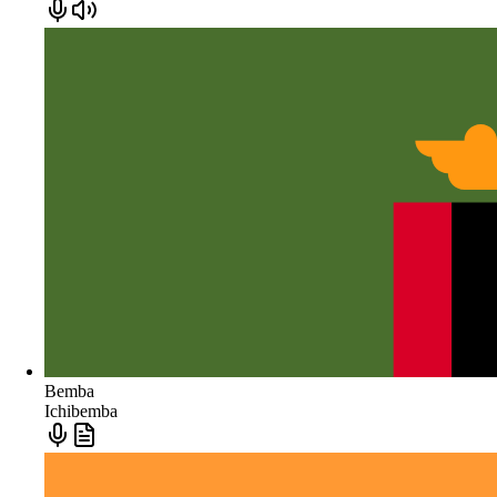
Bemba
Ichibemba