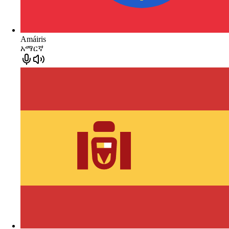
Amáiris
አማርኛ