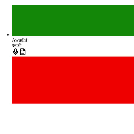
Awadhi
अवधी