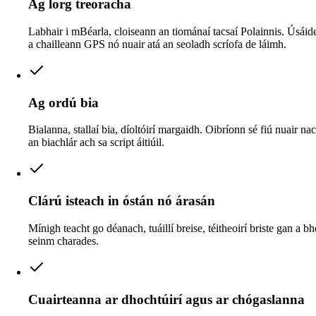
Ag lorg treoracha
Labhair i mBéarla, cloiseann an tiománaí tacsaí Polainnis. Úsáid
a chailleann GPS nó nuair atá an seoladh scríofa de láimh.
Ag ordú bia
Bialanna, stallaí bia, díoltóirí margaidh. Oibríonn sé fiú nuair na
an biachlár ach sa script áitiúil.
Clárú isteach in óstán nó árasán
Mínigh teacht go déanach, tuáillí breise, téitheoirí briste gan a bh
seinm charades.
Cuairteanna ar dhochtúirí agus ar chógaslanna