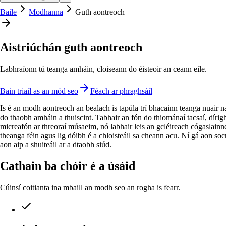
Baile
Modhanna
Guth aontreoch
Aistriúchán guth aontreoch
Labhraíonn tú teanga amháin, cloiseann do éisteoir an ceann eile.
Bain triail as an mód seo
Féach ar phraghsáil
Is é an modh aontreoch an bealach is tapúla trí bhacainn teanga nuair 
do thaobh amháin a thuiscint. Tabhair an fón do thiománaí tacsaí, dírig
micreafón ar threoraí músaeim, nó labhair leis an gcléireach cógaslainn
theanga féin agus lig dóibh é a chloisteáil sa cheann acu. Ní gá aon soc
aon aip a shuiteáil ar a dtaobh siúd.
Cathain ba chóir é a úsáid
Cúinsí coitianta ina mbaill an modh seo an rogha is fearr.