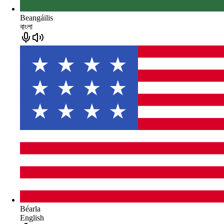
Beangáilis
বাংলা
Béarla
English