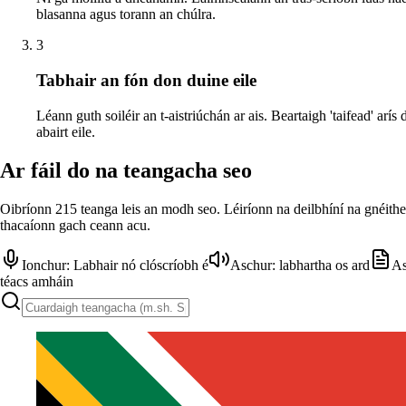
blasanna agus torann an chúlra.
3
Tabhair an fón don duine eile
Léann guth soiléir an t-aistriúchán ar ais. Beartaigh 'taifead' arís
abairt eile.
Ar fáil do na teangacha seo
Oibríonn 215 teanga leis an modh seo. Léiríonn na deilbhíní na gnéithe
thacaíonn gach ceann acu.
Ionchur: Labhair nó clóscríobh é
Aschur: labhartha os ard
As
téacs amháin