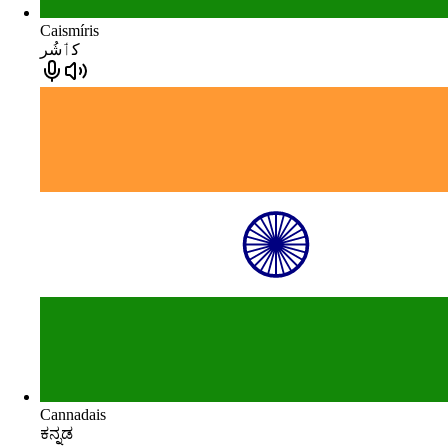
Caismíris
كٲشُر
Cannadais
ಕನ್ನಡ