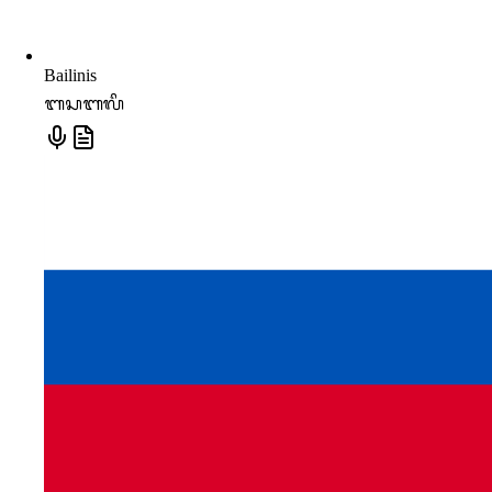
Bailinis
ᬩᬲᬩᬮᬶ