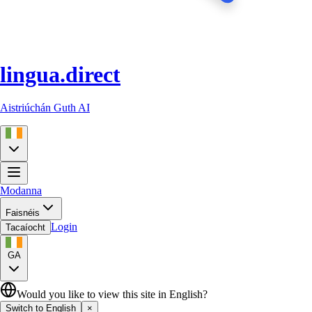
lingua.direct
Aistriúchán Guth AI
Modanna
Faisnéis
Login
Tacaíocht
GA
Would you like to view this site in English?
Switch to English
×