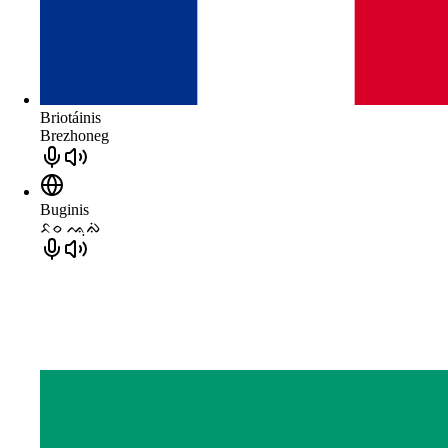
Briotáinis
Brezhoneg
Buginis
ᨅᨔ ᨕᨘᨁᨗ