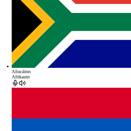
Afracáinis
Afrikaans