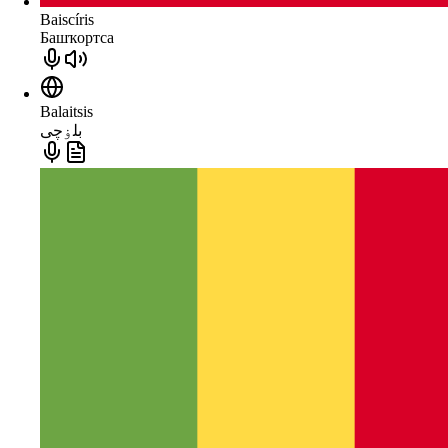
Baiscíris
Башҡортса
Balaitsis
بلۏچی