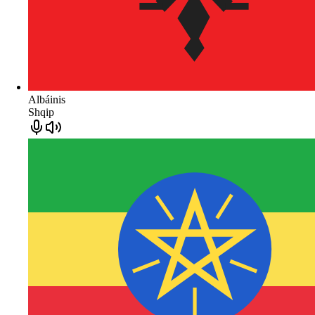
Albáinis
Shqip