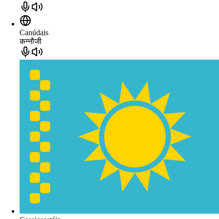
Canúdais
कन्नौजी