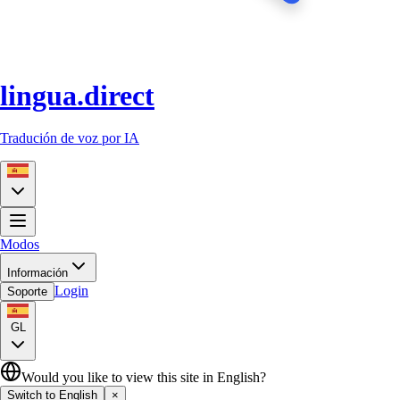
lingua.direct
Tradución de voz por IA
Modos
Información
Login
Soporte
GL
Would you like to view this site in English?
Switch to English
×