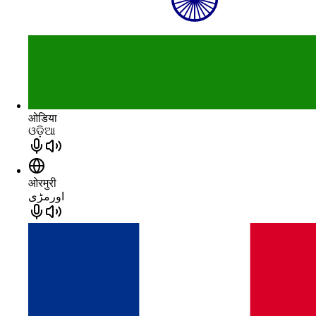
ओडिया
ଓଡ଼ିଆ
ओरमुरी
اورمڑی