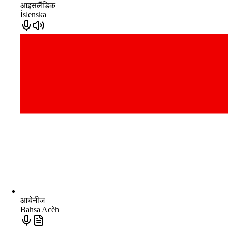
आइसलैंडिक
Íslenska
आचेनीज
Bahsa Acèh