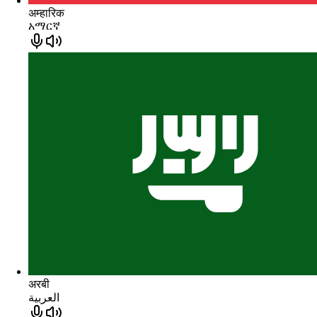
अम्हारिक
አማርኛ
अरबी
العربية