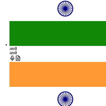
अवधी
अवधी