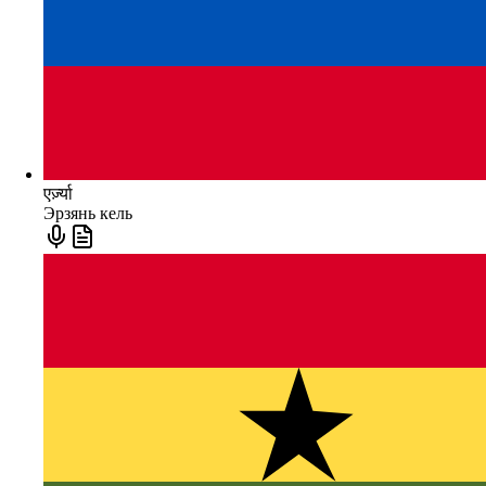
एर्ज़्या
Эрзянь кель