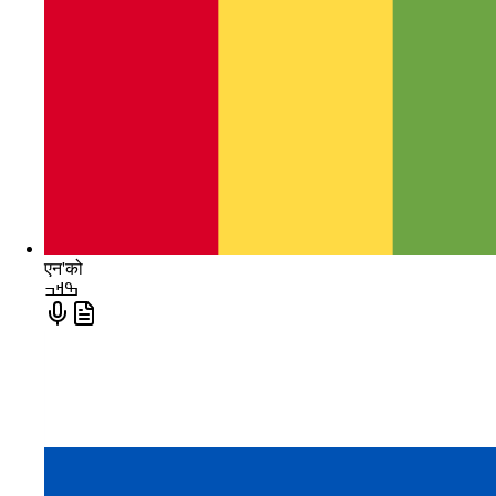
एन'को
ߒߞߏ