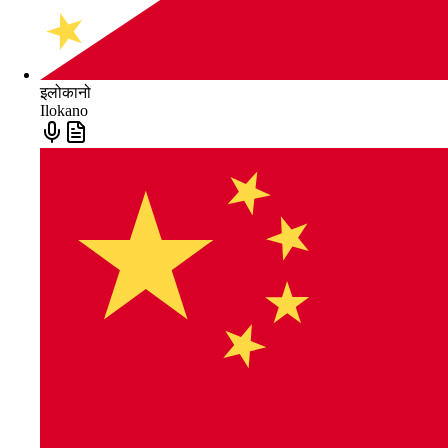
इलोकानो
Ilokano