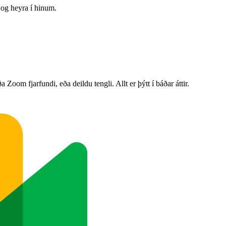
 og heyra í hinum.
oom fjarfundi, eða deildu tengli. Allt er þýtt í báðar áttir.