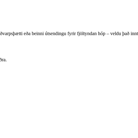
, hlaðvarpsþætti eða beinni útsendingu fyrir fjöltyndan hóp – veldu það
ðra.