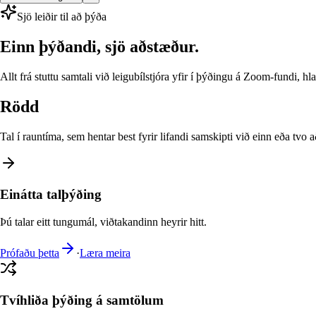
Sjö leiðir til að þýða
Einn þýðandi, sjö aðstæður.
Allt frá stuttu samtali við leigubílstjóra yfir í þýðingu á Zoom-fundi
Rödd
Tal í rauntíma, sem hentar best fyrir lifandi samskipti við einn eða tvo a
Einátta talþýðing
Þú talar eitt tungumál, viðtakandinn heyrir hitt.
Prófaðu þetta
·
Læra meira
Tvíhliða þýðing á samtölum