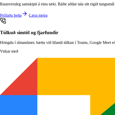
Raunveruleg samskipti á einu tæki. Báðir aðilar tala sitt eigið tungumál
Prófaðu þetta
·
Læra meira
Túlkuð símtöl og fjarfundir
Hringdu í símanúmer, bættu við lifandi túlkun í Teams, Google Meet eða Z
Virkar með