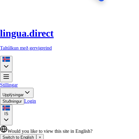
lingua.direct
Taltúlkun með gervigreind
Stillingar
Upplýsingar
Login
Stuðningur
IS
Would you like to view this site in English?
Switch to English
×