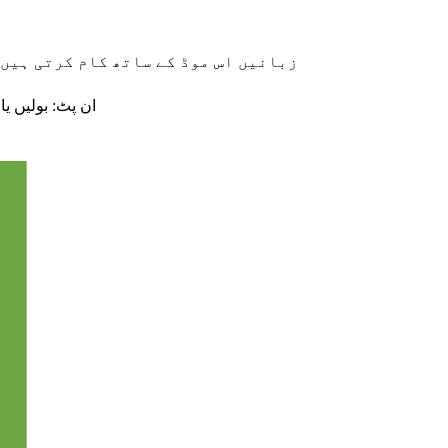
159 زبانیں اس موڈ کے ساتھ کام کرتی ہ
ان پٹ: بولیں یا