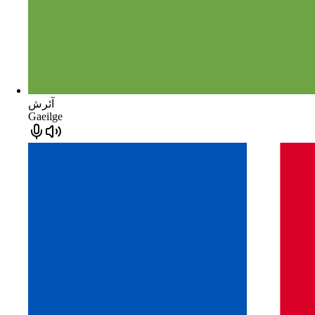
آئرش
Gaeilge