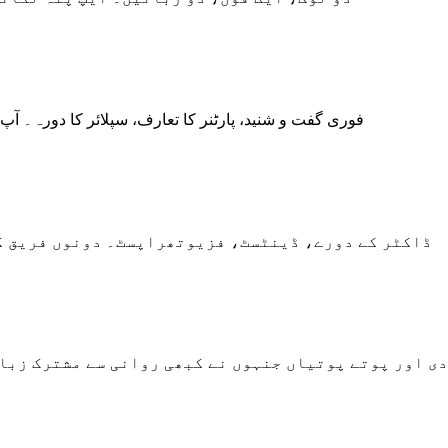
فوری گفت و شنید، پارٹنر کا تعارف، سپلائر کا دورہ۔ آپ 
ڈاکٹر کے دورے، ڈینٹسٹ، فزیوتھراپسٹ۔ دونوں فریق ک
ی اور پوتے پوتیاں جنہوں نے کبھی روانی سے مشترک زبا