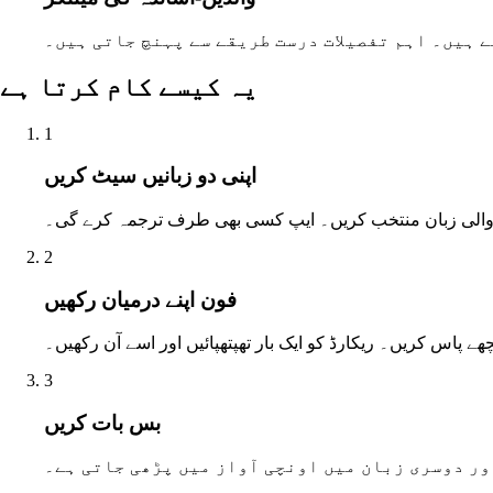
 ہیں۔ اہم تفصیلات درست طریقے سے پہنچ جاتی ہیں۔
یہ کیسے کام کرتا ہے
1
اپنی دو زبانیں سیٹ کریں
الی زبان منتخب کریں۔ ایپ کسی بھی طرف ترجمہ کرے گی۔
2
فون اپنے درمیان رکھیں
چھے پاس کریں۔ ریکارڈ کو ایک بار تھپتھپائیں اور اسے آن رکھیں۔
3
بس بات کریں
ور دوسری زبان میں اونچی آواز میں پڑھی جاتی ہے۔