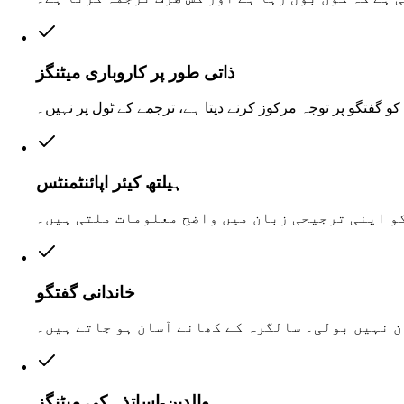
ذاتی طور پر کاروباری میٹنگز
کو گفتگو پر توجہ مرکوز کرنے دیتا ہے، ترجمے کے ٹول پر نہیں۔
ہیلتھ کیئر اپائنٹمنٹس
و اپنی ترجیحی زبان میں واضح معلومات ملتی ہیں۔
خاندانی گفتگو
ن نہیں بولی۔ سالگرہ کے کھانے آسان ہو جاتے ہیں۔
والدین-اساتذہ کی میٹنگز