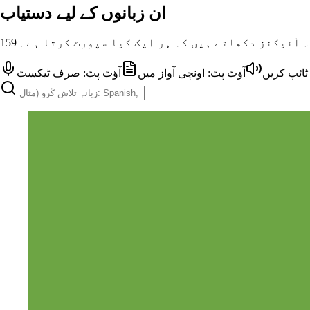
ان زبانوں کے لیے دستیاب
یں۔ آئیکنز دکھاتے ہیں کہ ہر ایک کیا سپورٹ کرتا ہے۔
 ٹائپ کریں
آؤٹ پٹ: اونچی آواز میں
آؤٹ پٹ: صرف ٹیکسٹ