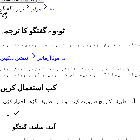
ہوم
موڈز
ٹو-وے گفتگو
ٹو-وے گفتگو کا ترجمہ
تگو۔ ہر فریق اپنی زبان بولتا ہے اور دوسری سنتا ہے۔
یہ موڈ آزمائیں
قیمتیں دیکھیں
میان پاس کریں۔ ایپ پتہ لگاتی ہے کہ کون سی زبان بولی
زیادہ ایسا لگتا ہے جیسے آپ کے درمیان کوئی بیٹھا ہو۔
کب استعمال کریں
آمہ طریقہ کارہچ ضرورت کیتھہ واتہ یہ طریقہ گژھہ اختیار کرُن۔
آمنے سامنے گفتگو
 ہے کہ کون بول رہا ہے اور کس طرف ترجمہ کرنا ہے۔