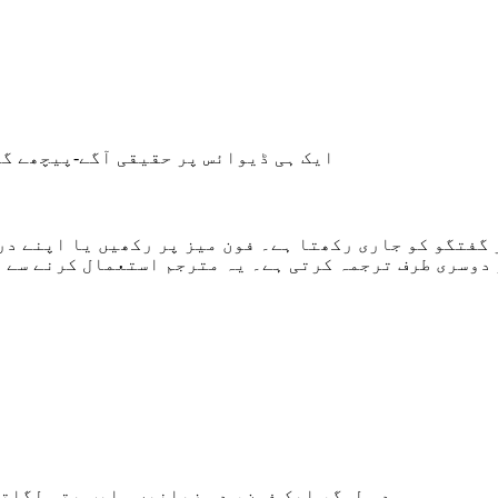
ایک ہی ڈیوائس پر حقیقی آگے-پیچھے گف
 گفتگو کو جاری رکھتا ہے۔ فون میز پر رکھیں یا اپنے در
 دوسری طرف ترجمہ کرتی ہے۔ یہ مترجم استعمال کرنے سے 
دو لوگ، ایک فون، دو زبانیں۔ ایپ پتہ لگاتی