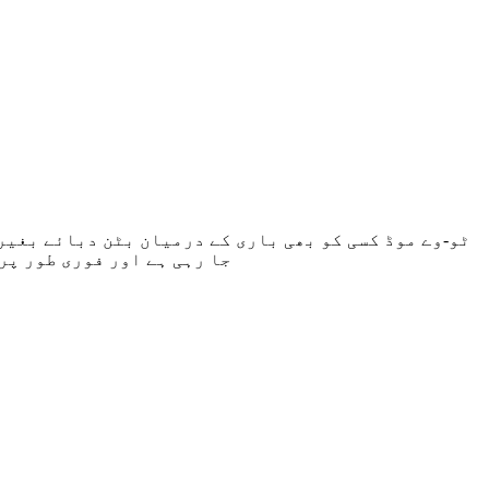
ٹو-وے موڈ کسی کو بھی باری کے درمیان بٹن دبائے بغیر
جا رہی ہے اور فوری طور پر