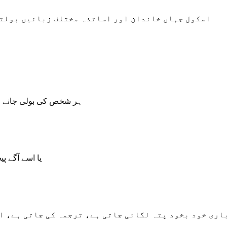
اسکول جہاں خاندان اور اساتذہ مختلف زبانیں بولتے
ہر شخص کی بولی جانے و
یا اسے آگے پی
اری خود بخود پتہ لگائی جاتی ہے، ترجمہ کی جاتی ہے، ا