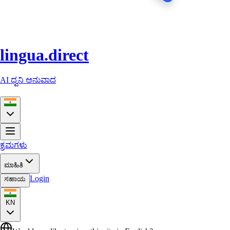
lingua.direct
AI ಧ್ವನಿ ಅನುವಾದ
ಕ್ರಮಗಳು
ಮಾಹಿತಿ
Login
ಸಹಾಯ
KN