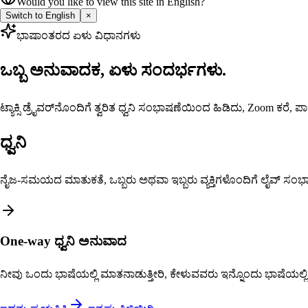
Would you like to view this site in English?
Switch to English
×
ಭಾಷಾಂತರದ ಏಳು ವಿಧಾನಗಳು
ಒಬ್ಬ ಅನುವಾದಕ, ಏಳು ಸಂದರ್ಭಗಳು.
ಟ್ಯಾಕ್ಸಿ ಡ್ರೈವರ್‌ನೊಂದಿಗೆ ತ್ವರಿತ ಧ್ವನಿ ಸಂಭಾಷಣೆಯಿಂದ ಹಿಡಿದು, Zoom ಕರೆ, 
ಧ್ವನಿ
ನೈಜ-ಸಮಯದ ಮಾತುಕತೆ, ಒಬ್ಬರು ಅಥವಾ ಇಬ್ಬರು ವ್ಯಕ್ತಿಗಳೊಂದಿಗೆ ಲೈವ್ ಸಂಭಾಷ
One-way ಧ್ವನಿ ಅನುವಾದ
ನೀವು ಒಂದು ಭಾಷೆಯಲ್ಲಿ ಮಾತನಾಡುತ್ತೀರಿ, ಕೇಳುವವರು ಇನ್ನೊಂದು ಭಾಷೆಯಲ್ಲಿ ಕೇಳ