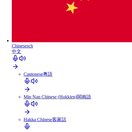
Chinesesch
中文
Cantonese
粵語
Min Nan Chinese (Hokkien)
閩南語
Hakka Chinese
客家話