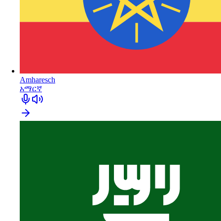
Amharesch
አማርኛ