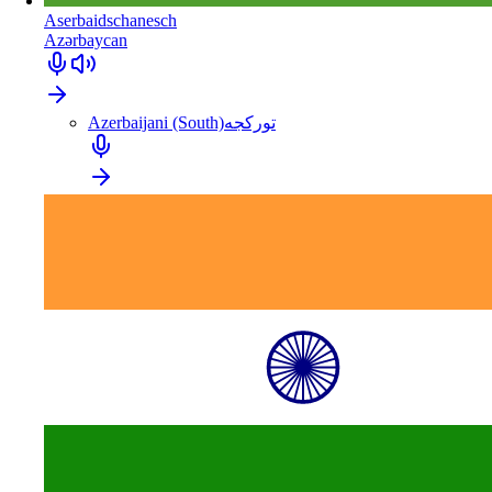
Aserbaidschanesch
Azərbaycan
Azerbaijani (South)
تورکجه