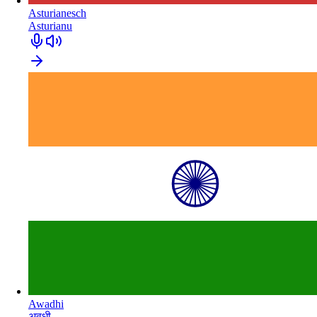
Asturianesch
Asturianu
Awadhi
अवधी