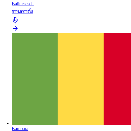
Balinesesch
ᬩᬲᬩᬮᬶ
Bambara