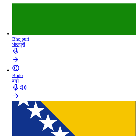
Bhojpuri
भोजपुरी
Bodo
बड़ो