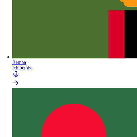
Bemba
Ichibemba