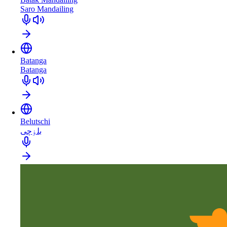
Saro Mandailing
Batanga
Batanga
Belutschi
بلۏچی