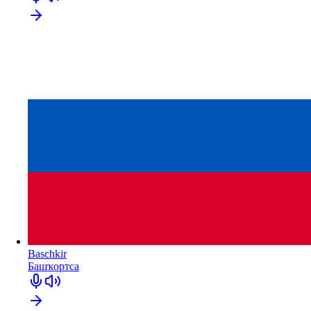
Baschkir
Башҡортса