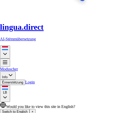
lingua.direct
AI-Stëmmübersetzung
Moduscher
Info
Login
Ënnerstëtzung
LB
Would you like to view this site in English?
Switch to English
×