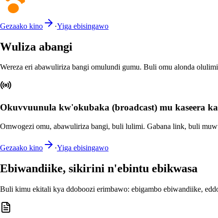
Gezaako kino
·
Yiga ebisingawo
Wuliza abangi
Wereza eri abawuliriza bangi omulundi gumu. Buli omu alonda olulimi
Okuvvuunula kw'okubaka (broadcast) mu kaseera 
Omwogezi omu, abawuliriza bangi, buli lulimi. Gabana link, buli m
Gezaako kino
·
Yiga ebisingawo
Ebiwandiike, sikirini n'ebintu ebikwasa
Buli kimu ekitali kya ddoboozi erimbawo: ebigambo ebiwandiike, eddo