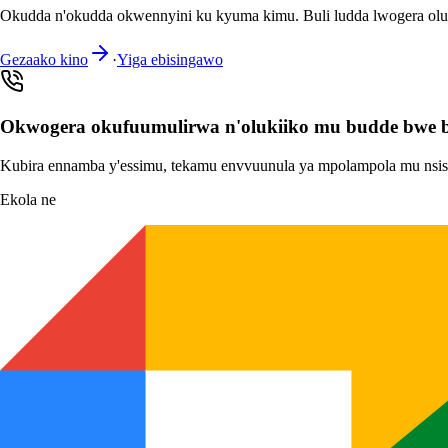
Okudda n'okudda okwennyini ku kyuma kimu. Buli ludda lwogera oluli
Gezaako kino
·
Yiga ebisingawo
Okwogera okufuumulirwa n'olukiiko mu budde bwe
Kubira ennamba y'essimu, tekamu envvuunula ya mpolampola mu nsis
Ekola ne