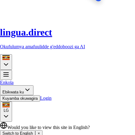
lingua.direct
Okufulumya amafuulidde g'eddoboozi ga AI
Enkola
Ebikwata ku
Login
Kuyamba okuwagira
LG
Would you like to view this site in English?
Switch to English
×