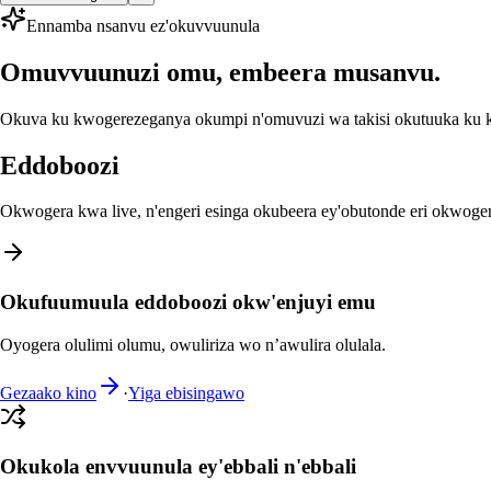
Ennamba nsanvu ez'okuvvuunula
Omuvvuunuzi omu, embeera musanvu.
Okuva ku kwogerezeganya okumpi n'omuvuzi wa takisi okutuuka ku ku
Eddoboozi
Okwogera kwa live, n'engeri esinga okubeera ey'obutonde eri okwoge
Okufuumuula eddoboozi okw'enjuyi emu
Oyogera olulimi olumu, owuliriza wo n’awulira olulala.
Gezaako kino
·
Yiga ebisingawo
Okukola envvuunula ey'ebbali n'ebbali