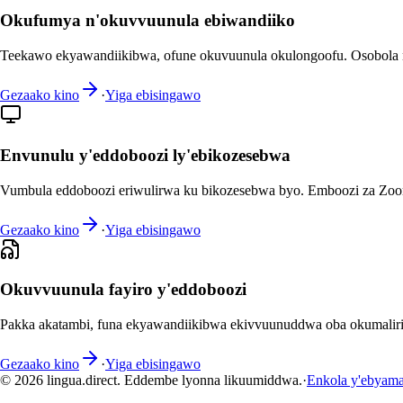
Okufumya n'okuvvuunula ebiwandiiko
Teekawo ekyawandiikibwa, ofune okuvuunula okulongoofu. Osobola 
Gezaako kino
·
Yiga ebisingawo
Envunulu y'eddoboozi ly'ebikozesebwa
Vumbula eddoboozi eriwulirwa ku bikozesebwa byo. Emboozi za Zoom
Gezaako kino
·
Yiga ebisingawo
Okuvvuunula fayiro y'eddoboozi
Pakka akatambi, funa ekyawandiikibwa ekivvuunuddwa oba okumalir
Gezaako kino
·
Yiga ebisingawo
© 2026 lingua.direct. Eddembe lyonna likuumiddwa.
·
Enkola y'ebyam