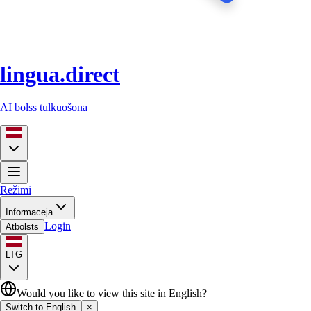
lingua.direct
AI bolss tulkuošona
Režimi
Informaceja
Login
Atbolsts
LTG
Would you like to view this site in English?
Switch to English
×