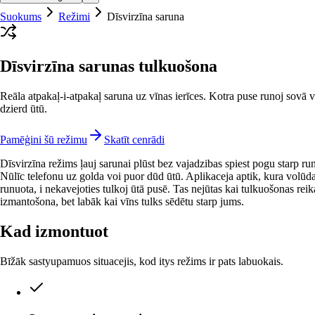
Suokums
Režimi
Dīsvirzīna saruna
Dīsvirzīna sarunas tulkuošona
Reāla atpakaļ-i-atpakaļ saruna uz vīnas ierīces. Kotra puse runoj sovā v
dzierd ūtū.
Pamēģini šū režimu
Skatīt cenrādi
Dīsvirzīna režims ļauj sarunai plūst bez vajadzibas spiest pogu starp ru
Nūlīc telefonu uz golda voi puor dūd ūtū. Aplikaceja aptik, kura volūd
runuota, i nekavejoties tulkoj ūtā pusē. Tas nejūtas kai tulkuošonas reik
izmantošona, bet labāk kai vīns tulks sēdētu starp jums.
Kad izmontuot
Bīžāk sastyupamuos situacejis, kod itys režims ir pats labuokais.