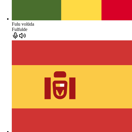
Fulu volūda
Fulfulde