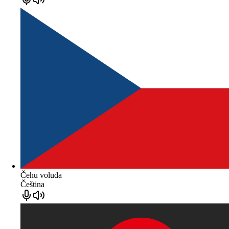
Čehu volūda
Čeština