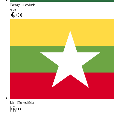
Bengāļu volūda
বাংলা
birmīšu volūda
မြန်မာ