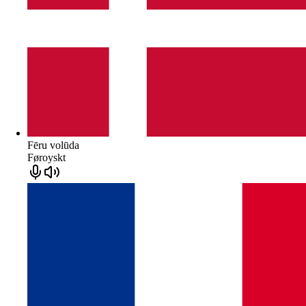
Fēru volūda
Føroyskt