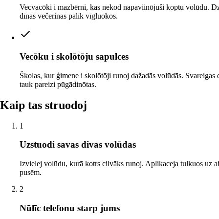
Vecvacōki i mazbērni, kas nekod napaviinōjuši koptu volūdu. 
dīnas večerinas palīk vīgluokos.
Vecōku i skolōtōju sapulces
Školas, kur ģimene i skolōtōji runoj dažadās volūdās. Svareigas 
tauk pareizi pūgādinōtas.
Kaip tas struodoj
1
Uzstuodi savas divas volūdas
Izvielej volūdu, kurā kotrs cilvāks runoj. Aplikaceja tulkuos uz 
pusēm.
2
Nūlīc telefonu starp jums