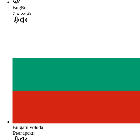
Bugīšu
ᨅᨔ ᨕᨘᨁᨗ
Bulgāru volūda
Български