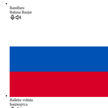
Bandžaru
Bahasa Banjar
Baškīru volūda
Башҡортса