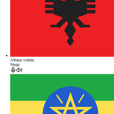
Albāņu volūda
Shqip