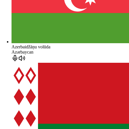
Azerbaidžāņu volūda
Azərbaycan