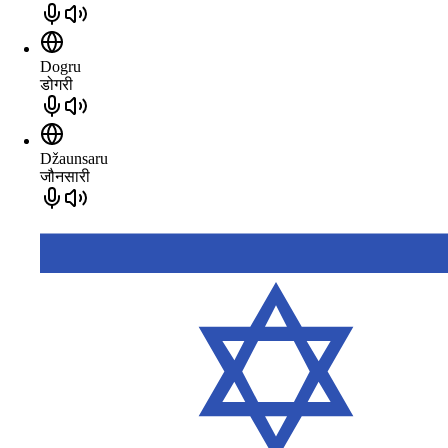
Dogru
डोगरी
Džaunsaru
जौनसारी