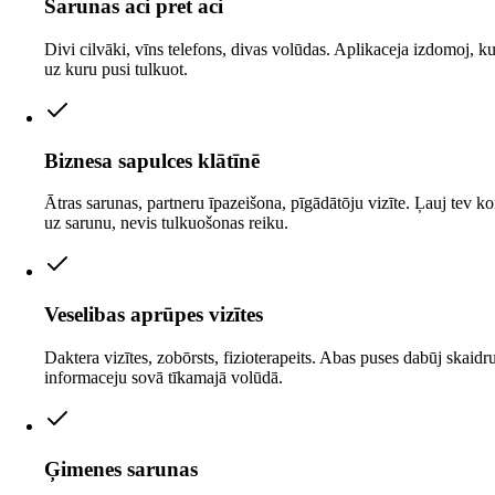
Sarunas aci pret aci
Divi cilvāki, vīns telefons, divas volūdas. Aplikaceja izdomoj, ku
uz kuru pusi tulkuot.
Biznesa sapulces klātīnē
Ātras sarunas, partneru īpazeišona, pīgādātōju vizīte. Ļauj tev k
uz sarunu, nevis tulkuošonas reiku.
Veselibas aprūpes vizītes
Daktera vizītes, zobōrsts, fizioterapeits. Abas puses dabūj skaidr
informaceju sovā tīkamajā volūdā.
Ģimenes sarunas