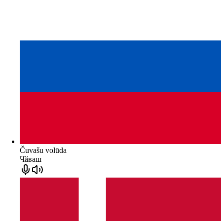
Čuvašu volūda
Чӑваш