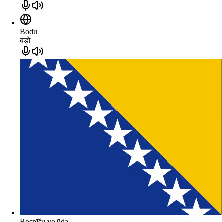
Bodu
बड़ो
Bosnīšu volūda