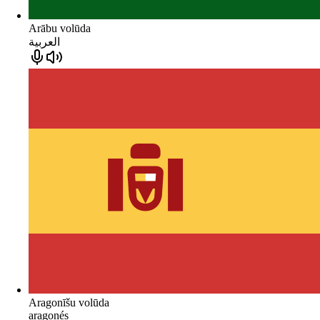
Arābu volūda
العربية
Aragonīšu volūda
aragonés