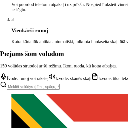
Voi puordod telefonu atpakaļ i uz prīkšu. Nospied īraksteit vīnreiz
ieslēgtu.
3
Vienkārši runoj
Katra kārta tūk aptikta automatiški, tulkuota i nolaseita skaļi ūtā 
Pīejams šom volūdom
159 volūdas struodoj ar šū režimu. Ikoni ruoda, kū kotra atbaļsta.
Īvode: runoj voi rakstej
Izvode: skanēs skaļi
Izvode: tikai tek