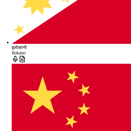
इलोकानो
Ilokano