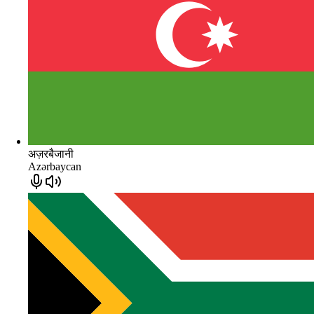
अज़रबैजानी
Azərbaycan