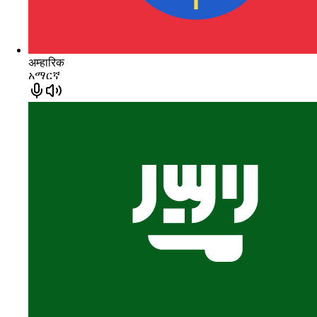
अम्हारिक
አማርኛ