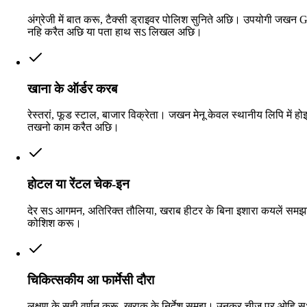
अंग्रेजी में बात करू, टैक्सी ड्राइवर पोलिश सुनिते अछि। उपयोगी जखन
नहि करैत अछि या पता हाथ सऽ लिखल अछि।
खाना के ऑर्डर करब
रेस्तरां, फूड स्टाल, बाजार विक्रेता। जखन मेनू केवल स्थानीय लिपि में ह
तखनो काम करैत अछि।
होटल या रेंटल चेक-इन
देर सऽ आगमन, अतिरिक्त तौलिया, खराब हीटर के बिना इशारा कयलें समझ
कोशिश करू।
चिकित्सकीय आ फार्मेसी दौरा
लक्षण के सही वर्णन करू, खुराक के निर्देश समझू। उनकर चीज पर ओहि 