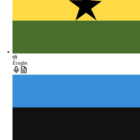
एवे
Èʋegbe