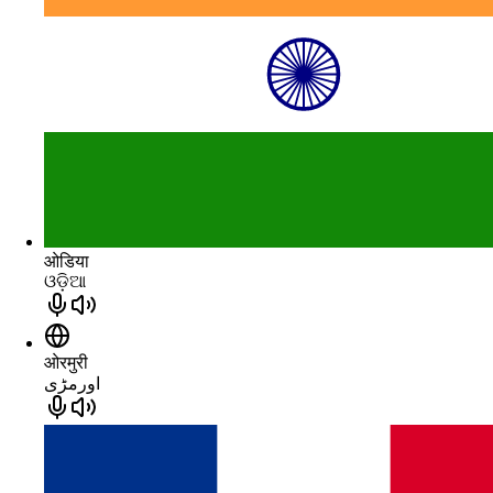
ओडिया
ଓଡ଼ିଆ
ओरमुरी
اورمڑی