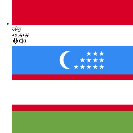
उईघुर
ئۇيغۇرچە