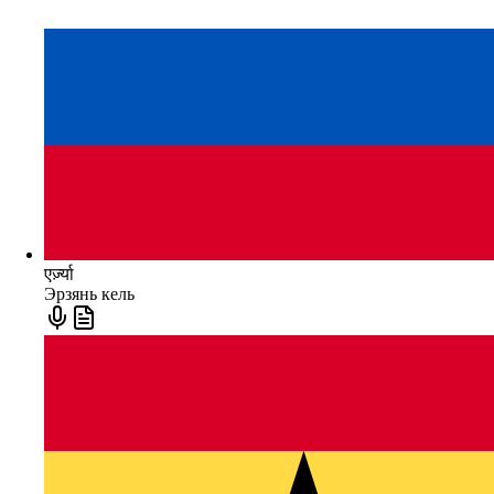
एर्ज़्या
Эрзянь кель