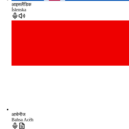
आइसलैंडिक
Íslenska
आचेनीज
Bahsa Acèh