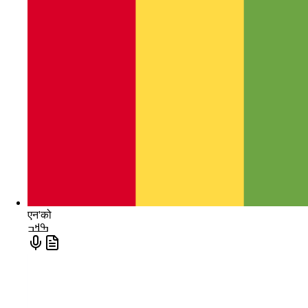
एन'को
ߒߞߏ