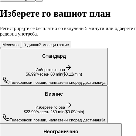
Изберете го вашиот план
Регистрирајте се бесплатно со вклучени 5 минути или одберете 
редовна употреба.
Месечно
Годишно
2 месеци гратис
Стандард
Изберете го ова
$6.99
/месец
·
60
min
(
$0.12/min
)
Телефонски повици, наплатени според дестинација
Бизнис
Изберете го ова
$22.99
/месец
·
250
min
(
$0.09/min
)
Телефонски повици, наплатени според дестинација
Неограничено