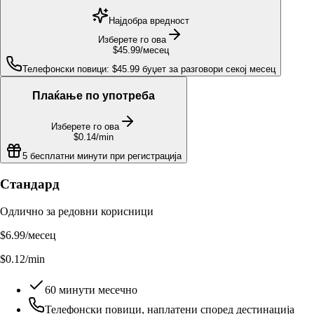
Најдобра вредност
Изберете го ова
$45.99
/месец
Телефонски повици: $45.99 буџет за разговори секој месец
Плаќање по употреба
Изберете го ова
$0.14
/min
5 бесплатни минути при регистрација
Стандард
Одлично за редовни корисници
$6.99
/месец
$0.12/min
60 минути месечно
Телефонски повици, наплатени според дестинација