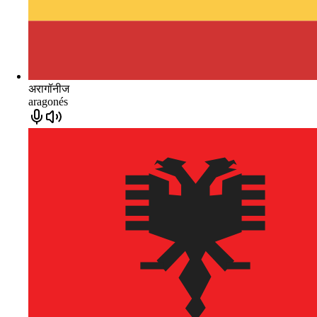
अरागॉनीज
aragonés