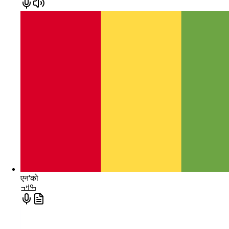
एन'को
ߒߞߏ