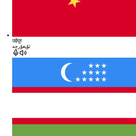
उईघुर
ئۇيغۇرچە