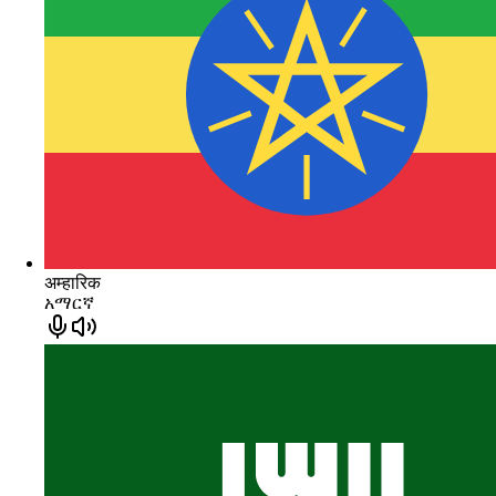
अम्हारिक
አማርኛ