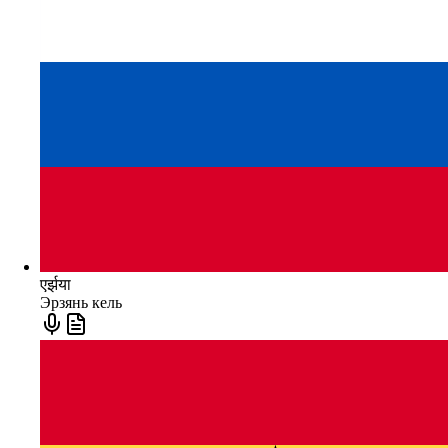
एर्झया
Эрзянь кель