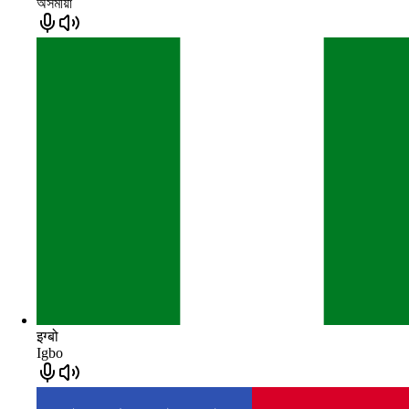
অসমীয়া
इग्बो
Igbo