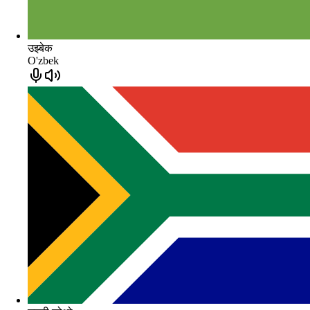
उझ्बेक
O'zbek