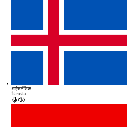
आईसलँडिक
Íslenska