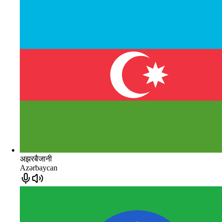
अझरबैजानी
Azərbaycan