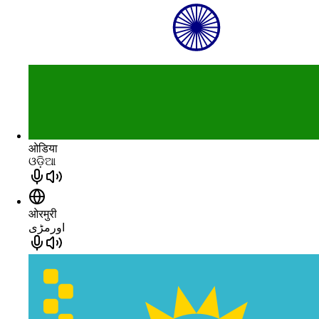
ओडिया
ଓଡ଼ିଆ
ओरमुरी
اورمڑی