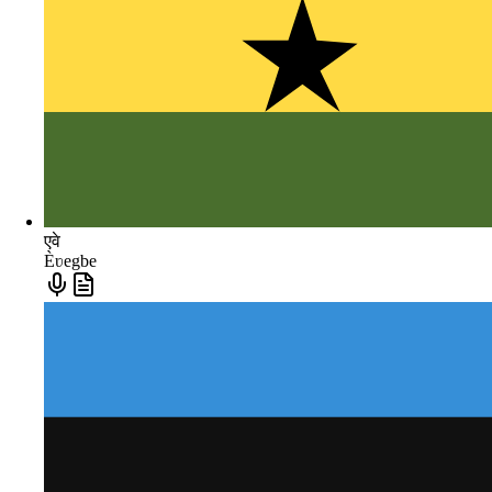
एवे
Èʋegbe