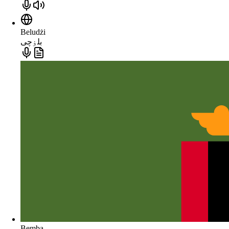
Beludżi
بلۏچی
Bemba