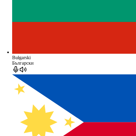
Bułgarski
Български