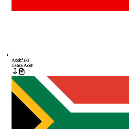
Acehński
Bahsa Acèh