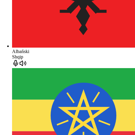
Albański
Shqip