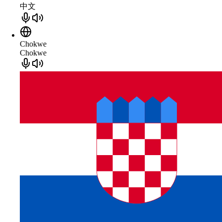
中文
Chokwe
Chokwe