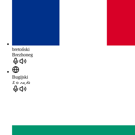
bretoński
Brezhoneg
Bugijski
ᨅᨔ ᨕᨘᨁᨗ