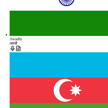
Awadhi
अवधी