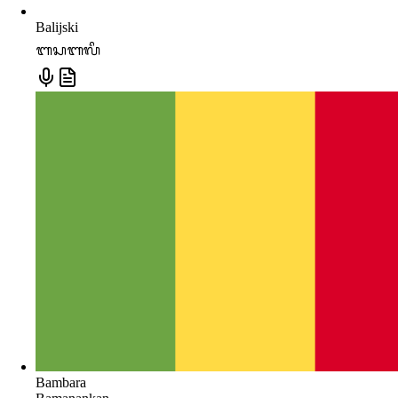
Balijski
ᬩᬲᬩᬮᬶ
Bambara