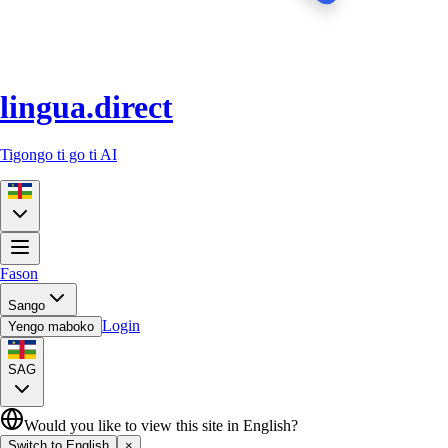
lingua.direct
Tigongo ti go ti AI
Fason
Sango
Login
Yengo maboko
SAG
Would you like to view this site in English?
Switch to English
×