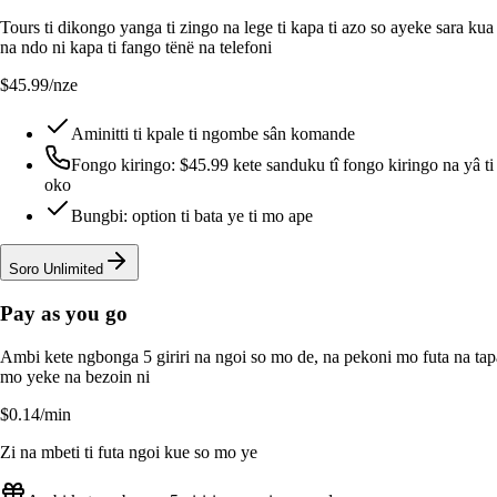
Tours ti dikongo yanga ti zingo na lege ti kapa ti azo so ayeke sara ku
na ndo ni kapa ti fango tënë na telefoni
$45.99
/nze
Aminitti ti kpale ti ngombe sân komande
Fongo kiringo: $45.99 kete sanduku tî fongo kiringo na yâ ti
oko
Bungbi: option ti bata ye ti mo ape
Soro Unlimited
Pay as you go
Ambi kete ngbonga 5 giriri na ngoi so mo de, na pekoni mo futa na tap
mo yeke na bezoin ni
$0.14
/min
Zi na mbeti ti futa ngoi kue so mo ye