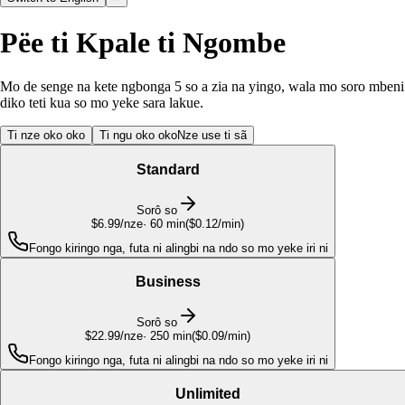
Pëe ti Kpale ti Ngombe
Mo de senge na kete ngbonga 5 so a zia na yingo, wala mo soro mbeni 
diko teti kua so mo yeke sara lakue.
Ti nze oko oko
Ti ngu oko oko
Nze use ti sã
Standard
Sorô so
$6.99
/nze
·
60
min
(
$0.12/min
)
Fongo kiringo nga, futa ni alingbi na ndo so mo yeke iri ni
Business
Sorô so
$22.99
/nze
·
250
min
(
$0.09/min
)
Fongo kiringo nga, futa ni alingbi na ndo so mo yeke iri ni
Unlimited