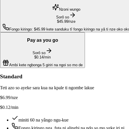
Nzoni wungo
Sorô so
$45.99
/nze
Fongo kiringo: $45.99 kete sanduku tî fongo kiringo na yâ ti nze oko ok
Pay as you go
Sorô so
$0.14
/min
Ambi kete ngbonga 5 giriri na ngoi so mo de
Standard
Teti azo so ayeke sara kua na kpale ti ngombe lakue
$6.99
/nze
$0.12/min
miniti 60 na yângo ngu-kue
Fongo kiringo nga, futa ni alingbi na ndo so mo yeke iri ni