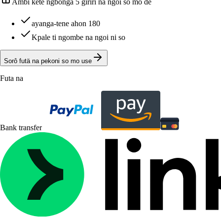
Ambi kete ngbonga 5 giriri na ngoi so mo de
ayanga-tene ahon 180
Kpale ti ngombe na ngoi ni so
Sorô futä na pekoni so mo use
Futa na
Bank transfer