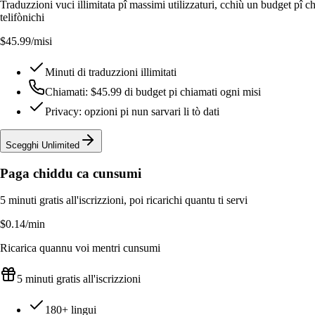
Traduzzioni vuci illimitata pî massimi utilizzaturi, cchiù un budget pî c
telifònichi
$45.99
/misi
Minuti di traduzzioni illimitati
Chiamati: $45.99 di budget pi chiamati ogni misi
Privacy: opzioni pi nun sarvari li tò dati
Scegghi Unlimited
Paga chiddu ca cunsumi
5 minuti gratis all'iscrizzioni, poi ricarichi quantu ti servi
$0.14
/min
Ricarica quannu voi mentri cunsumi
5 minuti gratis all'iscrizzioni
180+ lingui