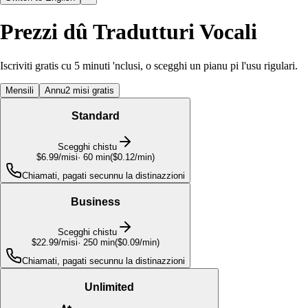
Prezzi dû Tradutturi Vocali
Iscriviti gratis cu 5 minuti 'nclusi, o scegghi un pianu pi l'usu rigulari.
Mensili
Annu
2 misi gratis
Standard
Scegghi chistu
$6.99
/misi
·
60
min
(
$0.12/min
)
Chiamati, pagati secunnu la distinazzioni
Business
Scegghi chistu
$22.99
/misi
·
250
min
(
$0.09/min
)
Chiamati, pagati secunnu la distinazzioni
Unlimited