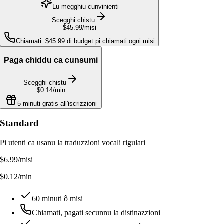
Lu megghiu cunvinienti
Scegghi chistu
$45.99
/misi
Chiamati: $45.99 di budget pi chiamati ogni misi
Paga chiddu ca cunsumi
Scegghi chistu
$0.14
/min
5 minuti gratis all'iscrizzioni
Standard
Pi utenti ca usanu la traduzzioni vocali rigulari
$6.99
/misi
$0.12/min
60 minuti ô misi
Chiamati, pagati secunnu la distinazzioni