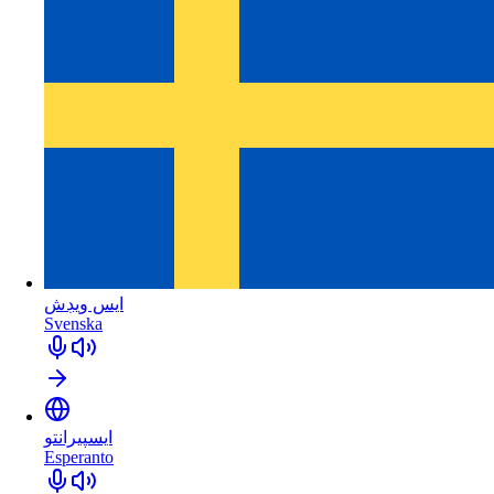
ايس ويڊش
Svenska
ايسپيرانتو
Esperanto