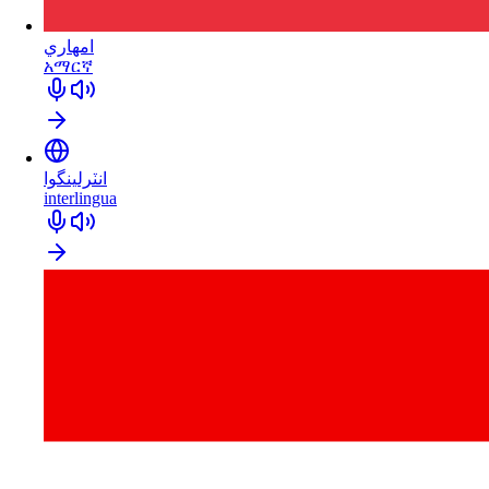
امهاري
አማርኛ
انٽرلينگوا
interlingua