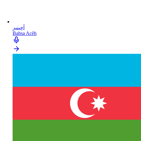
آچينيز
Bahsa Acèh