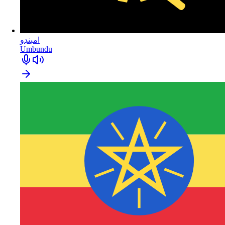
امبنڊو
Umbundu