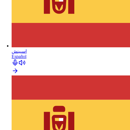
اسپينش
Español