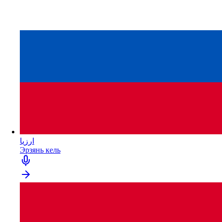
ارزيا
Эрзянь кель