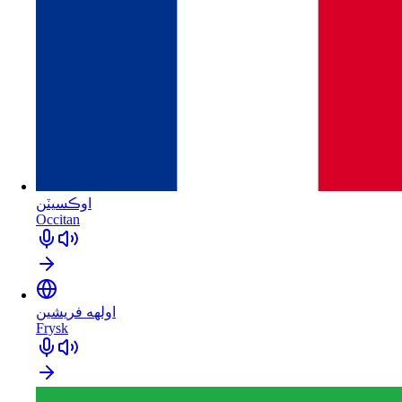
اوڪسيٽن
Occitan
اولهه فريشين
Frysk