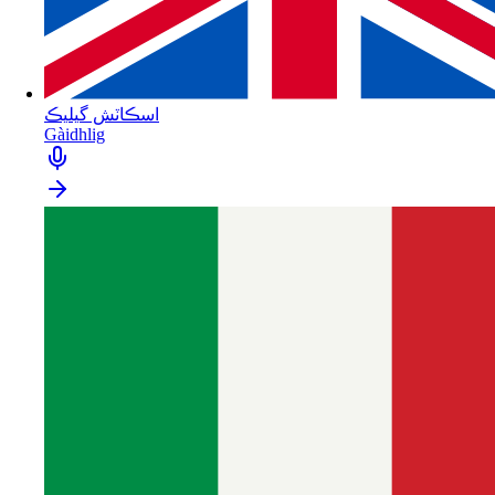
اسڪاٽش گيليڪ
Gàidhlig