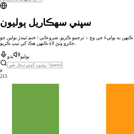
سڀني سهڪاريل ٻوليون
ڪنهن به ٻوليءَ جي وچ ۾ ترجمو ڪريو. شروعاتي / ختم ٿيندڙ ٻولين جو
جائزو وٺڻ لاءِ ڪنهن هڪ کي ٽيپ ڪريو.
ٻوليو
ٻڌو
#
215