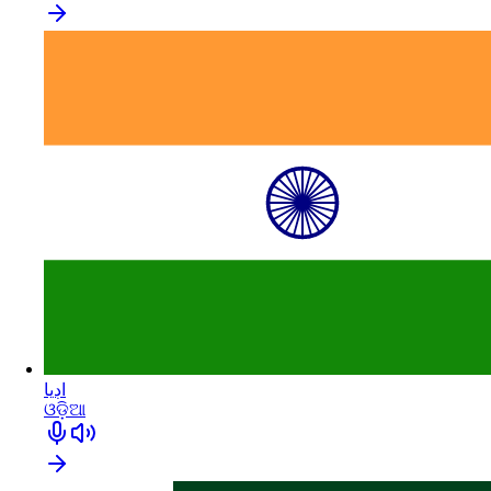
اڊيا
ଓଡ଼ିଆ