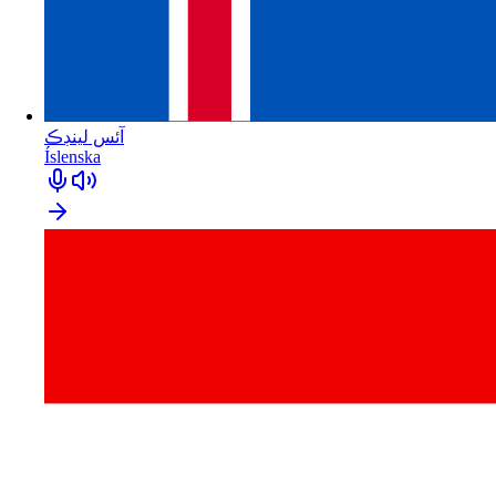
آئس لينڊڪ
Íslenska