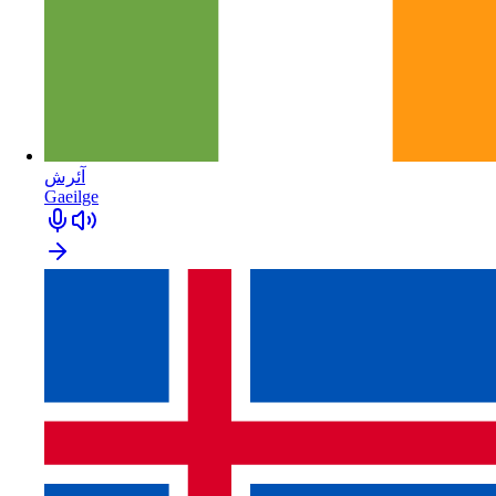
آئرش
Gaeilge