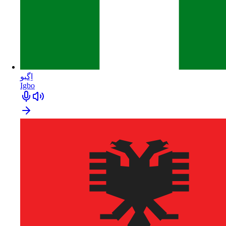
اِگبو
Igbo