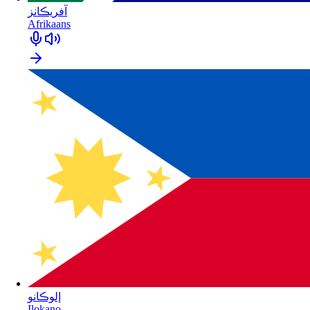
آفريڪانز
Afrikaans
إلوڪانو
Ilokano