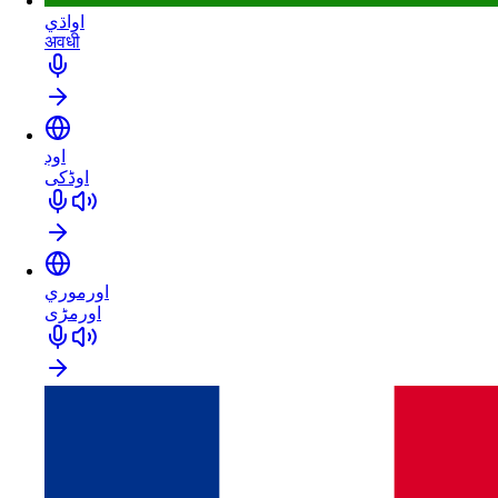
اواڌي
अवधी
اوڊ
اوڈکی
اورموري
اورمڑی