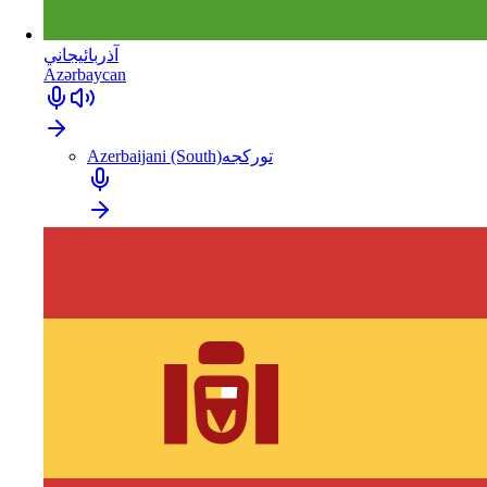
آذربائيجاني
Azərbaycan
تورکجه
Azerbaijani (South)