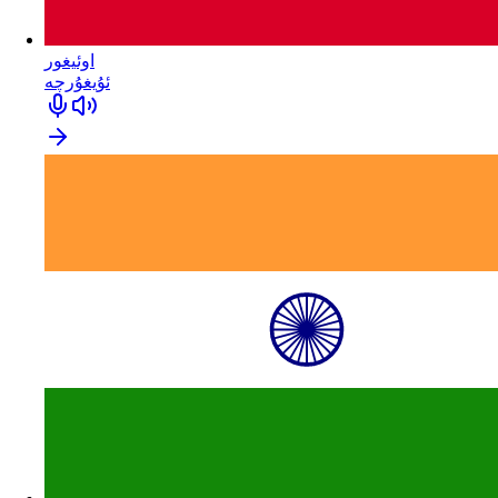
اوئيغور
ئۇيغۇرچە