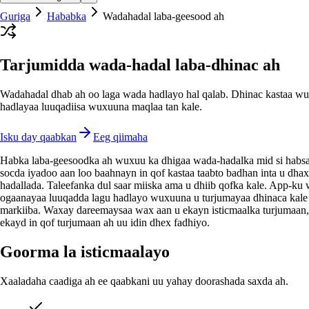
Guriga
Hababka
Wadahadal laba-geesood ah
Tarjumidda wada-hadal laba-dhinac ah
Wadahadal dhab ah oo laga wada hadlayo hal qalab. Dhinac kastaa w
hadlayaa luuqadiisa wuxuuna maqlaa tan kale.
Isku day qaabkan
Eeg qiimaha
Habka laba-geesoodka ah wuxuu ka dhigaa wada-hadalka mid si habsa
socda iyadoo aan loo baahnayn in qof kastaa taabto badhan inta u dha
hadallada. Taleefanka dul saar miiska ama u dhiib qofka kale. App-ku
ogaanayaa luuqadda lagu hadlayo wuxuuna u turjumayaa dhinaca kale 
markiiba. Waxay dareemaysaa wax aan u ekayn isticmaalka turjumaan, 
ekayd in qof turjumaan ah uu idin dhex fadhiyo.
Goorma la isticmaalayo
Xaaladaha caadiga ah ee qaabkani uu yahay doorashada saxda ah.