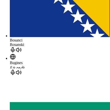
Bosanci
Bosanski
Bugines
ᨅᨔ ᨕᨘᨁᨗ