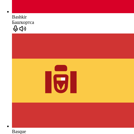
Bashkir
Башҡортса
Basque