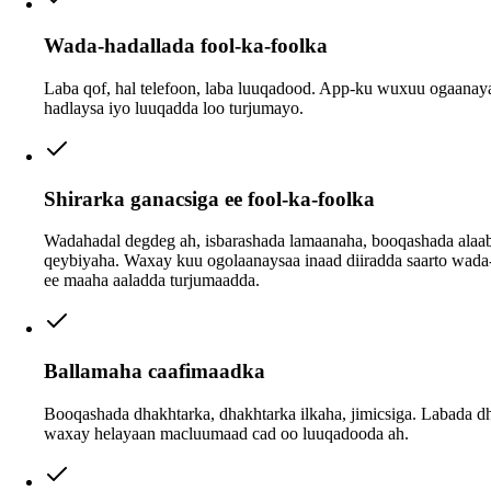
Wada-hadallada fool-ka-foolka
Laba qof, hal telefoon, laba luuqadood. App-ku wuxuu ogaanay
hadlaysa iyo luuqadda loo turjumayo.
Shirarka ganacsiga ee fool-ka-foolka
Wadahadal degdeg ah, isbarashada lamaanaha, booqashada alaa
qeybiyaha. Waxay kuu ogolaanaysaa inaad diiradda saarto wada
ee maaha aaladda turjumaadda.
Ballamaha caafimaadka
Booqashada dhakhtarka, dhakhtarka ilkaha, jimicsiga. Labada d
waxay helayaan macluumaad cad oo luuqadooda ah.