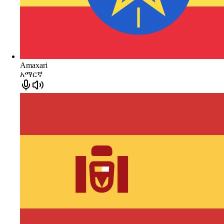
Amaxari
አማርኛ