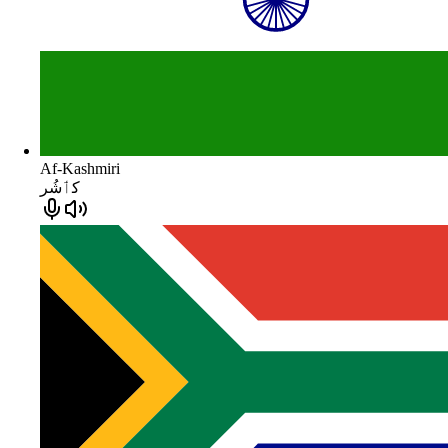
Af-Kashmiri
كٲشُر