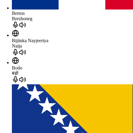
Berton
Brezhoneg
Bijiinka Nayjeeriya
Naija
Bodo
बड़ो