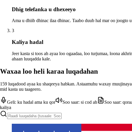
Dhig telefanka u dhexeeyo
Ama u dhiib dhinac ilaa dhinac. Taabo duub hal mar oo joogto u
3
Kaliya hadal
Jeer kasta si toos ah ayaa loo ogaadaa, loo turjumaa, loona akhr
ahaan luuqadda kale.
Waxaa loo heli karaa luqadahan
159 luqadood ayaa ku shaqeeya habkan. Astaamuhu waxay muujinay
mid kasta uu taageero.
Geli: ku hadal ama ku qor
Soo saar: si cod ah
Soo saar: qora
kaliya