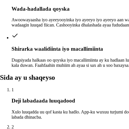
Wada-hadallada qoyska
Awoowayaasha iyo ayeeyooyinka iyo ayeeyo iyo ayeeyo aan w
wadaagin luuqad fiican. Cashooyinka dhalashada ayaa fududaan
Shirarka waalidiinta iyo macallimiinta
Dugsiyada halkaas oo qoyska iyo macallimiinta ay ku hadlaan l
kala duwan. Faahfaahin muhiim ah ayaa si sax ah u soo baxaysa
Sida ay u shaqeyso
1
Deji labadaada luuqadood
Xulo luuqadda uu qof kasta ku hadlo. App-ku wuxuu turjumi d
labada dhinacba.
2