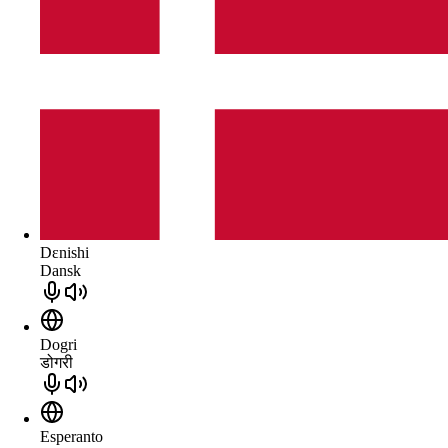
Dɛnishi
Dansk
Dogri
डोगरी
Esperanto