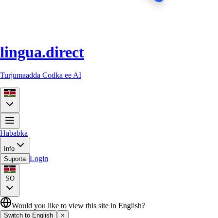
lingua.direct
Turjumaadda Codka ee AI
Hababka
Info
Login
Suporta
SO
Would you like to view this site in English?
Switch to English
×