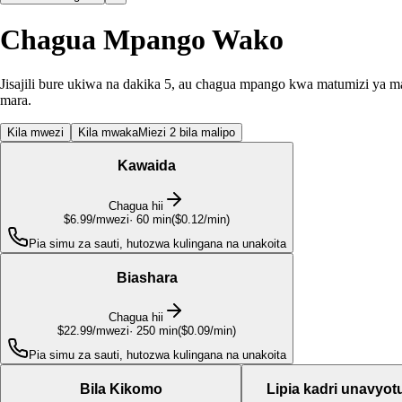
Chagua Mpango Wako
Jisajili bure ukiwa na dakika 5, au chagua mpango kwa matumizi ya 
mara.
Kila mwezi
Kila mwaka
Miezi 2 bila malipo
Kawaida
Chagua hii
$6.99
/mwezi
·
60
min
(
$0.12/min
)
Pia simu za sauti, hutozwa kulingana na unakoita
Biashara
Chagua hii
$22.99
/mwezi
·
250
min
(
$0.09/min
)
Pia simu za sauti, hutozwa kulingana na unakoita
Bila Kikomo
Lipia kadri unavyot