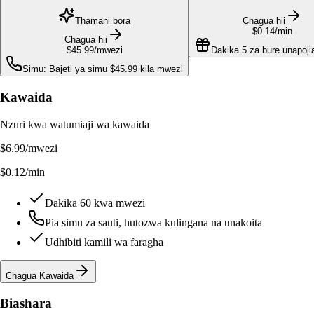
Thamani bora
Chagua hii
$0.14
/min
Chagua hii
$45.99
/mwezi
Dakika 5 za bure unapoji
Simu: Bajeti ya simu $45.99 kila mwezi
Kawaida
Nzuri kwa watumiaji wa kawaida
$6.99
/mwezi
$0.12/min
Dakika 60 kwa mwezi
Pia simu za sauti, hutozwa kulingana na unakoita
Udhibiti kamili wa faragha
Chagua Kawaida
Biashara