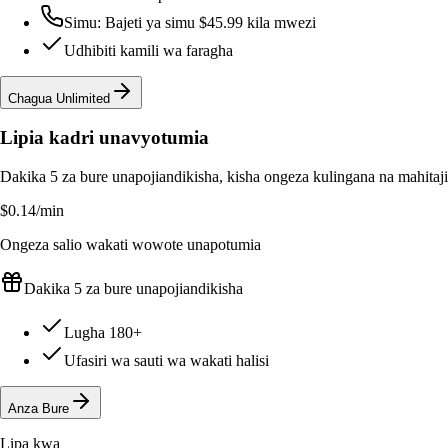
Simu: Bajeti ya simu $45.99 kila mwezi
Udhibiti kamili wa faragha
Chagua Unlimited
Lipia kadri unavyotumia
Dakika 5 za bure unapojiandikisha, kisha ongeza kulingana na mahitaj
$0.14
/min
Ongeza salio wakati wowote unapotumia
Dakika 5 za bure unapojiandikisha
Lugha 180+
Ufasiri wa sauti wa wakati halisi
Anza Bure
Lipa kwa