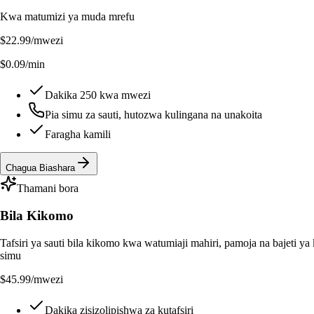
Kwa matumizi ya muda mrefu
$22.99
/mwezi
$0.09/min
Dakika 250 kwa mwezi
Pia simu za sauti, hutozwa kulingana na unakoita
Faragha kamili
Chagua Biashara
Thamani bora
Bila Kikomo
Tafsiri ya sauti bila kikomo kwa watumiaji mahiri, pamoja na bajeti ya
simu
$45.99
/mwezi
Dakika zisizolipishwa za kutafsiri