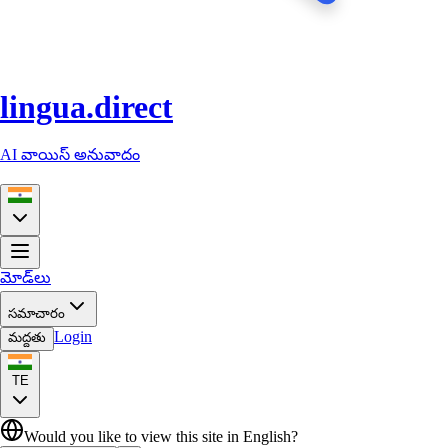
lingua.direct
AI వాయిస్ అనువాదం
మోడ్‌లు
సమాచారం
Login
మద్దతు
TE
Would you like to view this site in English?