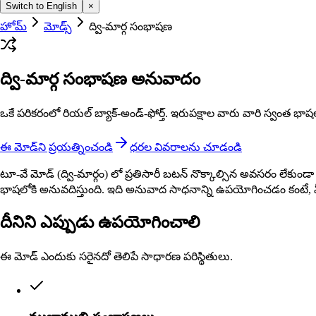
Switch to English
×
హోమ్
మోడ్స్
ద్వి-మార్గ సంభాషణ
ద్వి-మార్గ సంభాషణ అనువాదం
ఒకే పరికరంలో రియల్ బ్యాక్-అండ్-ఫోర్త్. ఇరుపక్షాల వారు వారి స్వంత 
ఈ మోడ్‌ని ప్రయత్నించండి
ధరల వివరాలను చూడండి
టూ-వే మోడ్ (ద్వి-మార్గం) లో ప్రతిసారీ బటన్ నొక్కాల్సిన అవసరం లేకు
భాషలోకి అనువదిస్తుంది. ఇది అనువాద సాధనాన్ని ఉపయోగించడం కంటే, 
దీనిని ఎప్పుడు ఉపయోగించాలి
ఈ మోడ్ ఎందుకు సరైనదో తెలిపే సాధారణ పరిస్థితులు.