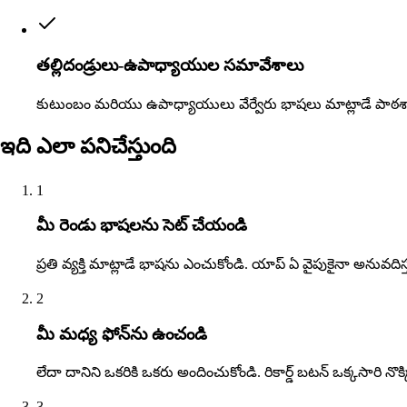
తల్లిదండ్రులు-ఉపాధ్యాయుల సమావేశాలు
కుటుంబం మరియు ఉపాధ్యాయులు వేర్వేరు భాషలు మాట్లాడే పాఠశ
ఇది ఎలా పనిచేస్తుంది
1
మీ రెండు భాషలను సెట్ చేయండి
ప్రతి వ్యక్తి మాట్లాడే భాషను ఎంచుకోండి. యాప్ ఏ వైపుకైనా అనువదిస్
2
మీ మధ్య ఫోన్‌ను ఉంచండి
లేదా దానిని ఒకరికి ఒకరు అందించుకోండి. రికార్డ్ బటన్ ఒక్కసారి నొ
3