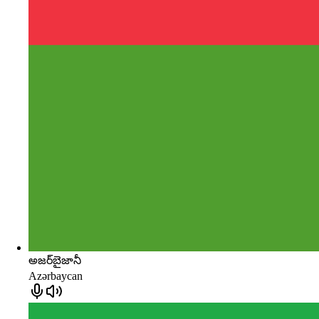
అజర్‌బైజానీ
Azərbaycan