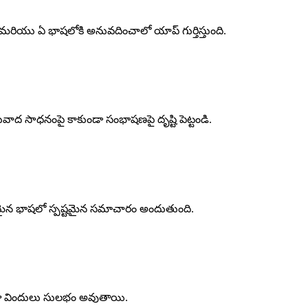
ు మరియు ఏ భాషలోకి అనువదించాలో యాప్ గుర్తిస్తుంది.
ాద సాధనంపై కాకుండా సంభాషణపై దృష్టి పెట్టండి.
ి ఇష్టమైన భాషలో స్పష్టమైన సమాచారం అందుతుంది.
ోజు విందులు సులభం అవుతాయి.