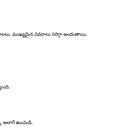
ాలలు. ముఖ్యమైన వివరాలు సరిగ్గా అందుతాయి.
తుంది.
క్కి అలాగే ఉంచండి.