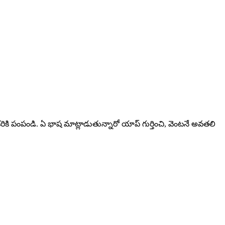
రికి పంపండి. ఏ భాష మాట్లాడుతున్నారో యాప్ గుర్తించి, వెంటనే అవతలి