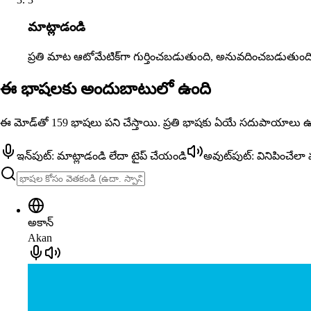
మాట్లాడండి
ప్రతి మాట ఆటోమేటిక్‌గా గుర్తించబడుతుంది, అనువదించబడుతు
ఈ భాషలకు అందుబాటులో ఉంది
ఈ మోడ్‌తో 159 భాషలు పని చేస్తాయి. ప్రతి భాషకు ఏయే సదుపాయాలు ఉ
ఇన్‌పుట్: మాట్లాడండి లేదా టైప్ చేయండి
అవుట్‌పుట్: వినిపించేలా
అకాన్
Akan