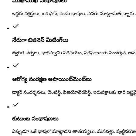
ముఖాముఖి సంభాషణలు
ఇద్దరు వ్యక్తులు, ఒక ఫోన్, రెండు భాషలు. ఎవరు మాట్లాడుతున్నార
నేరుగా బిజినెస్ మీటింగ్‌లు
త్వరిత చర్చలు, భాగస్వామి పరిచయం, సరఫరాదారు సందర్శన. అనువ
ఆరోగ్య సంరక్షణ అపాయింట్‌మెంట్‌లు
డాక్టర్ సందర్శనలు, డెంటిస్ట్, ఫిజియోథెరపిస్ట్. ఇరుపక్షాలకు వార
కుటుంబ సంభాషణలు
ఎప్పుడూ ఒకే భాషలో మాట్లాడని తాతయ్యలు, మనవళ్లు. పుట్టినర