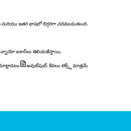
ంది మరియు ఇతర భాషలో బిగ్గరగా చదవబడుతుంది.
న్నాయో ఐకాన్‌లు తెలియజేస్తాయి.
 మాట్లాడటం
అవుట్‌పుట్: కేవలం టెక్స్ట్ మాత్రమే