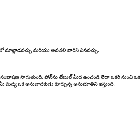
భాషలో మాట్లాడవచ్చు మరియు అవతలి వారిని వినవచ్చు.
ండా సంభాషణ సాగుతుంది. ఫోన్‌ను టేబుల్ మీద ఉంచండి లేదా ఒకరి నుంచి ఒక
మీ మధ్య ఒక అనువాదకుడు కూర్చున్న అనుభూతిని ఇస్తుంది.