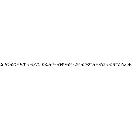
ከል ኣንብር። ኣፕ ተዛራቢ ይፈልጥ፡ ብቕጽበት ይትርጉምል። ናይ ተርጓሚ ስራሕ