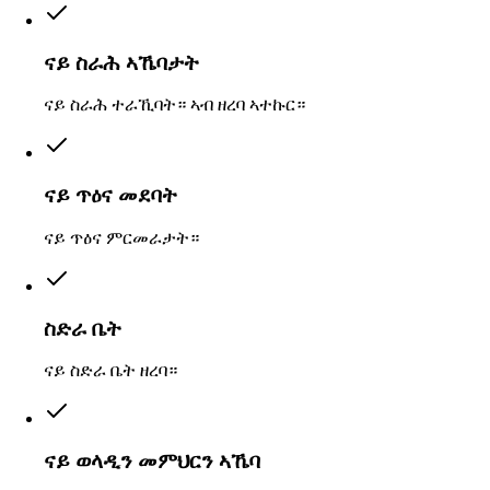
ናይ ስራሕ ኣኼባታት
ናይ ስራሕ ተራኺባት። ኣብ ዘረባ ኣተኩር።
ናይ ጥዕና መደባት
ናይ ጥዕና ምርመራታት።
ስድራ ቤት
ናይ ስድራ ቤት ዘረባ።
ናይ ወላዲን መምህርን ኣኼባ