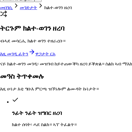
መበገሲ
መገድታት
ክልተ-ወገን ዘረባ
ትርጉም ክልተ-ወገን ዘረባ
ብሓደ መሳርሒ ክልተ ወገን ተዘራረቡ።
እዚ መገዲ ፈትን
ዋጋታት ርአ
ናይ ክልተ-ወገን መገዲ፡ መዝገብ ከይተጠውቕካ ዘረባ ይቕጽል። ስልክ ኣብ ማእ
መዓስ ትጥቀመሉ
እዚ ሁነታ እቲ ግቡእ ምርጫ ዝኾነሎም ልሙዳት ኩነታት።
ንፊት ንፊት ዝግበር ዘረባ
ክልተ ሰባት፡ ሓደ ስልክ። ኣፕ ትፈልጥ።