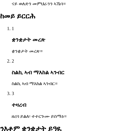
ናይ ወለድን መምህራንን ኣኼባ።
ከመይ ይርርሕ
1
ቋንቋታት መረጽ
ቋንቋታት መረጽ።
2
ስልኪ ኣብ ማእከል ኣንብር
ስልኪ ኣብ ማእከል ኣንብር።
3
ተዛረብ
ዘረባ ይልለ፡ ተተርጉሙ ይስማዕ።
ንእቶም ቋንቋታት ይዓዪ