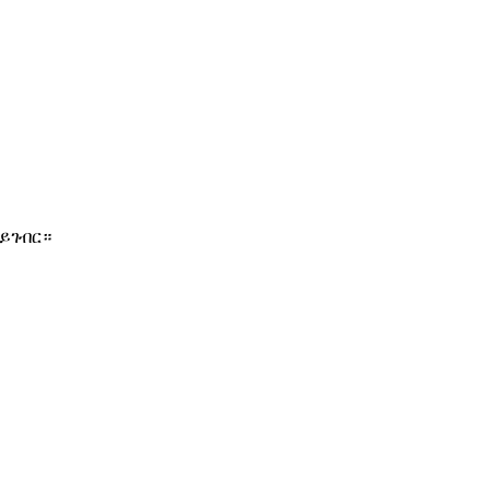
 ይገብር።