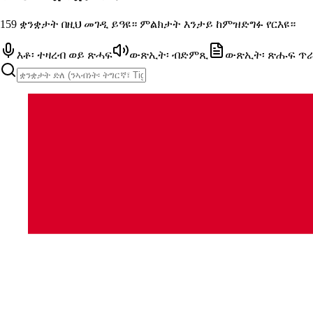
159 ቋንቋታት በዚህ መገዲ ይዓዩ። ምልክታት እንታይ ከምዝድግፉ የርእዩ።
እቶ፡ ተዛረብ ወይ ጽሓፍ
ውጽኢት፡ ብድምጺ
ውጽኢት፡ ጽሑፍ ጥ