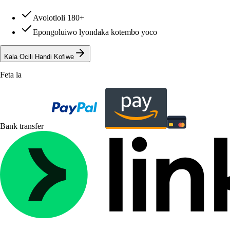
Avolotloli 180+
Epongoluiwo lyondaka kotembo yoco
Kala Ocili Handi Kofiwe
Feta la
Bank transfer