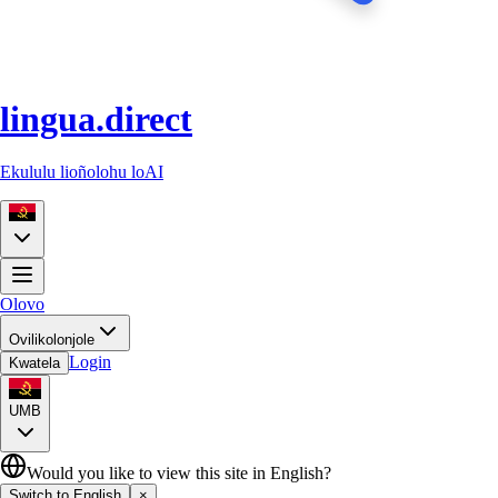
lingua.direct
Ekululu lioñolohu loAI
Olovo
Ovilikolonjole
Login
Kwatela
UMB
Would you like to view this site in English?
Switch to English
×