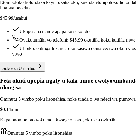
Etompoloko liolondaka kayili okatia oku, kuenda etompoloko liolonda
lingiwa pocelula
$45.99
/usakui
Ukupesana nande apapa ku sekondo
Ovakutumãhi vo telefoni: $45.99 okutilila koku kutilila mwe
Ulipiko: elilinga li kanda oku kasiwa ocina ceciwa okuti viosi
yiwo
Sokolola Unlimited
Feta okuti upopia ngaty u kala umue owolyo/umband
ulongisa
Ominutu 5 vimbo poku lisonehisa, noke tunda o iva ndeci wa pumbwa
$0.14
/min
Kapa onombongo vokuenda kwaye ohaso yoku teta ovimãhi
Ominutu 5 vimbo poku lisonehisa