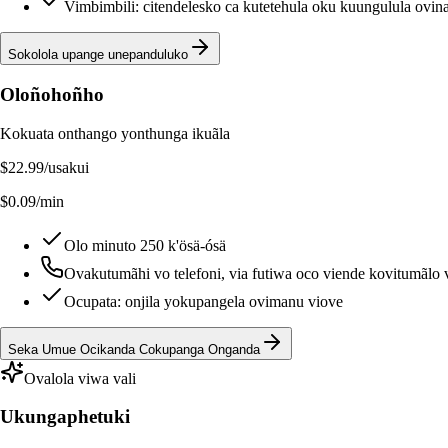
Vimbimbili: citendelesko ca kutetehula oku kuungulula ovin
Sokolola upange unepanduluko
Oloñohoñho
Kokuata onthango yonthunga ikuãla
$22.99
/usakui
$0.09/min
Olo minuto 250 k'ösä-ósä
Ovakutumãhi vo telefoni, via futiwa oco viende kovitumãlo v
Ocupata: onjila yokupangela ovimanu viove
Seka Umue Ocikanda Cokupanga Onganda
Ovalola viwa vali
Ukungaphetuki