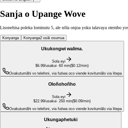
Sanja o Upange Wove
Lisonehisa poleka lominutu 5, ale nõla onjoa yoku talavaya otembo yos
Konyanga
Konyanga
2 osãi osumua
Ukukongwi walima.
Sola eyi
$6.99
/usakui
·
60
min
(
$0.12/min
)
Ovakutumãhi vo telefoni, via futiwa oco viende kovitumãlo via litepa
Oloñohoñho
Sola eyi
$22.99
/usakui
·
250
min
(
$0.09/min
)
Ovakutumãhi vo telefoni, via futiwa oco viende kovitumãlo via litepa
Ukungaphetuki