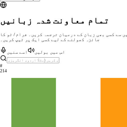
تمام معاونت شدہ زبانیں
ں سے کسی بھی زبان کے درمیان ترجمہ کریں۔ فرام / ٹو کا
جائزہ کھولنے کے لیے کسی ایک پر ٹیپ کریں۔
اس میں بولیں
اسے سنیں
#
214