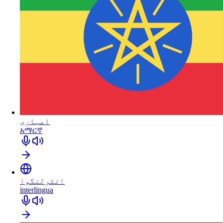
امہاری
አማርኛ
انٹرلنگوا
interlingua