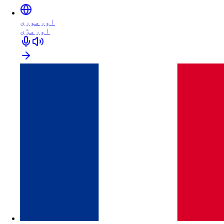
اورموری
اورمڑی