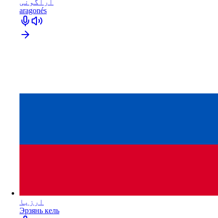
اراگونی
aragonés
ارزیا
Эрзянь кель