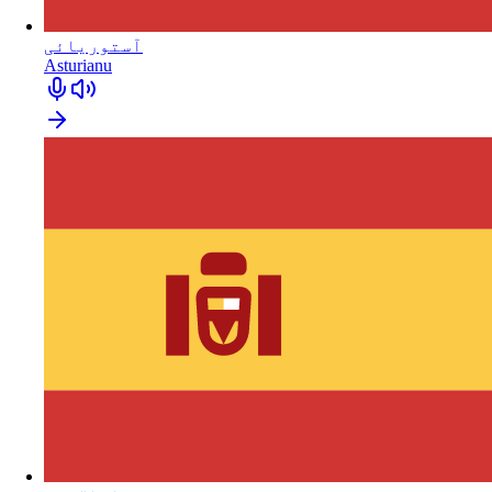
آستوریائی
Asturianu