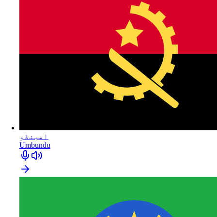
امبنڈو
Umbundu