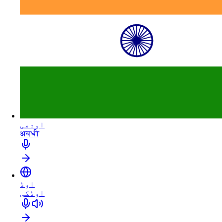
اودھی
अवधी
اوڈ
اوڈکی