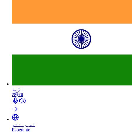
اڑیا
ଓଡ଼ିଆ
اسپرانٹو
Esperanto