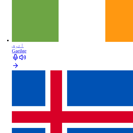
آئرش
Gaeilge