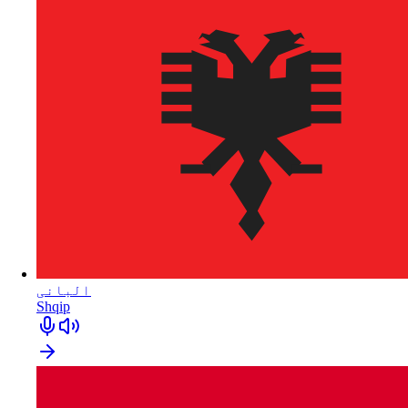
البانی
Shqip