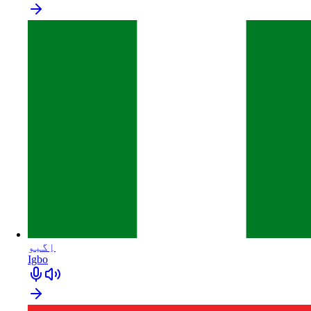
اِگبو
Igbo