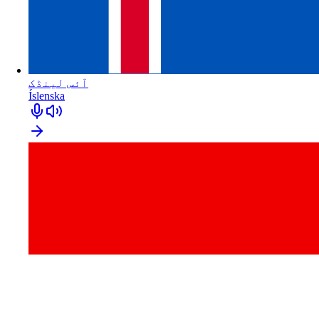
آئس لینڈک
Íslenska