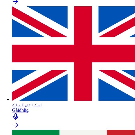
اسکاٹش گیلک
Gàidhlig