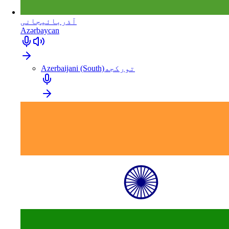
آذربائیجانی
Azərbaycan
تورکجه
Azerbaijani (South)