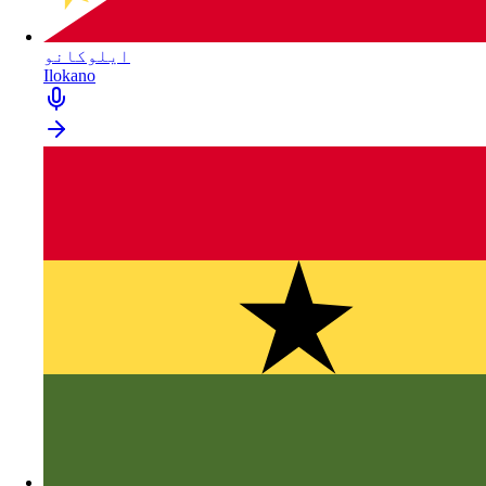
ایلوکانو
Ilokano