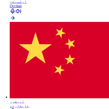
اوکسیٹن
Occitan
اویغور
ئۇيغۇرچە