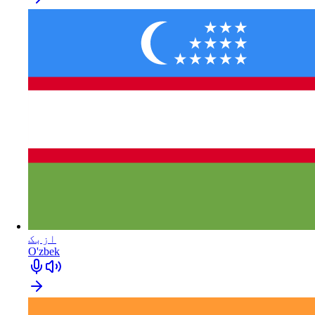
ازبک
O'zbek