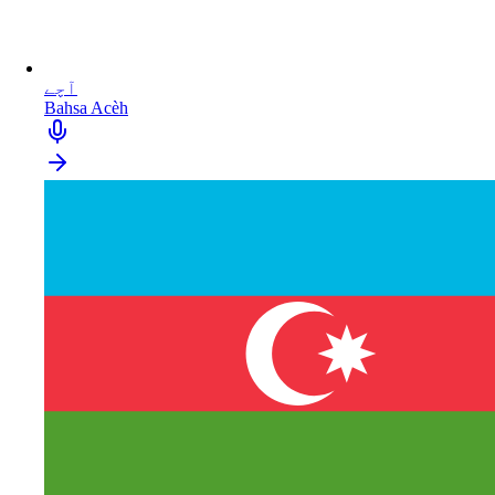
آچے
Bahsa Acèh