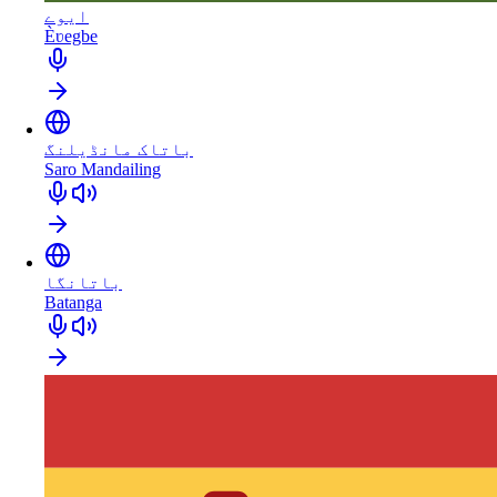
ایوے
Èʋegbe
باتاک مانڈیلنگ
Saro Mandailing
باتانگا
Batanga