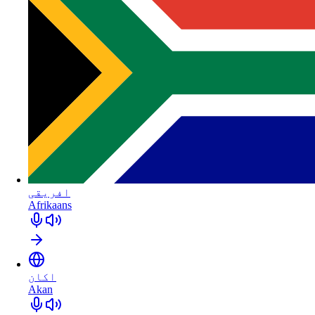
افریقی
Afrikaans
اکان
Akan