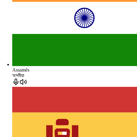
Assamès
অসমীয়া