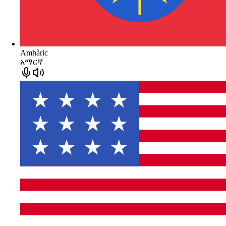
Amhàric
አማርኛ