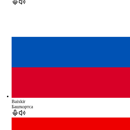
Baixkir
Башҡортса