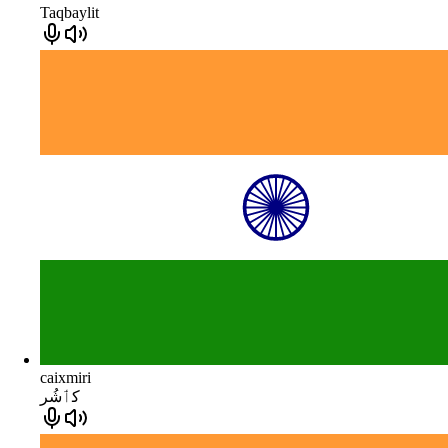
Taqbaylit
caixmiri
كٲشُر