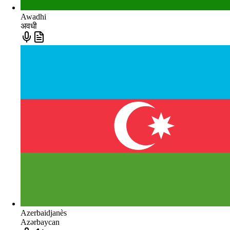
Awadhi
अवधी
Azerbaidjanès
Azərbaycan