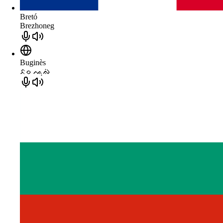
Bretó
Brezhoneg
Buginès
ᨅᨔ ᨕᨘᨁᨗ