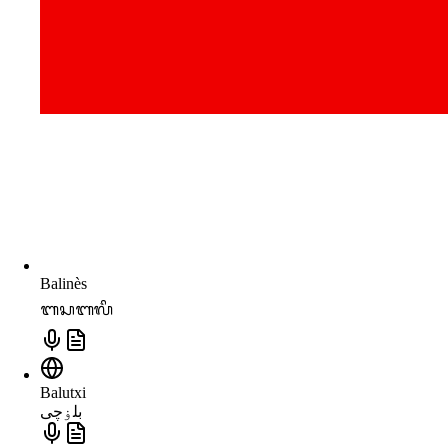
Balinès
ᬩᬲᬩᬮᬶ
Balutxi
بلۏچی