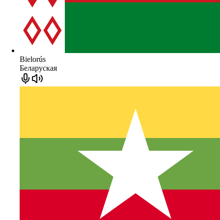
Bielorús
Беларуская