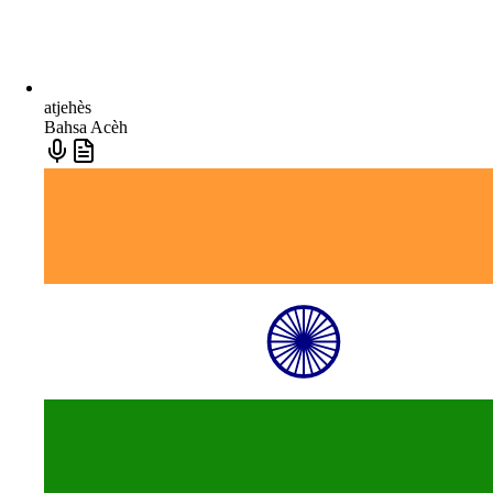
atjehès
Bahsa Acèh