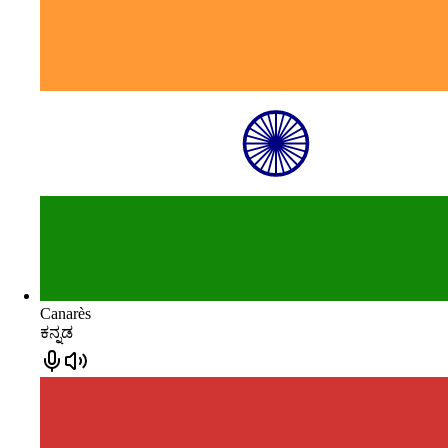
Canarès
ಕನ್ನಡ