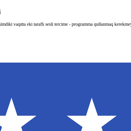
i
de şimdiki vaqıtta eki taraflı sesli tercime - programma qullanmaq kerekmey