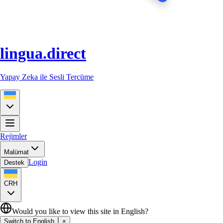
lingua.direct
Yapay Zeka ile Sesli Tercüme
Rejimler
Malümat
Login
Destek
CRH
Would you like to view this site in English?
Switch to English
×