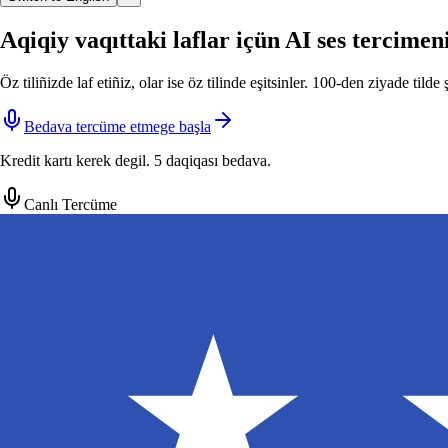
Aqiqiy vaqıttaki laflar içün AI ses tercimen
Öz tiliñizde laf etiñiz, olar ise öz tilinde eşitsinler. 100-den ziyade til
Bedava tercüme etmege başla
Kredit kartı kerek degil. 5 daqiqası bedava.
Canlı Tercüme