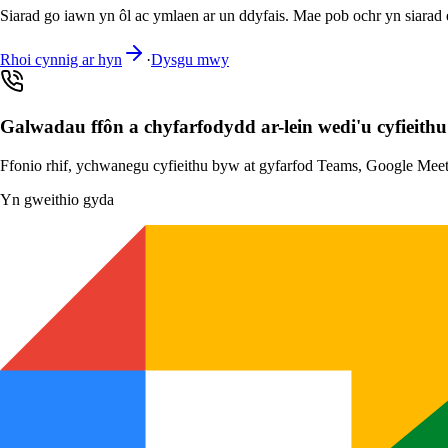
Siarad go iawn yn ôl ac ymlaen ar un ddyfais. Mae pob ochr yn siarad e
Rhoi cynnig ar hyn
·
Dysgu mwy
Galwadau ffôn a chyfarfodydd ar-lein wedi'u cyfieithu
Ffonio rhif, ychwanegu cyfieithu byw at gyfarfod Teams, Google Meet 
Yn gweithio gyda