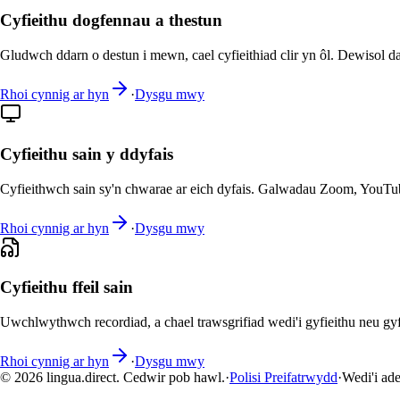
Cyfieithu dogfennau a thestun
Gludwch ddarn o destun i mewn, cael cyfieithiad clir yn ôl. Dewisol da
Rhoi cynnig ar hyn
·
Dysgu mwy
Cyfieithu sain y ddyfais
Cyfieithwch sain sy'n chwarae ar eich dyfais. Galwadau Zoom, YouTu
Rhoi cynnig ar hyn
·
Dysgu mwy
Cyfieithu ffeil sain
Uwchlwythwch recordiad, a chael trawsgrifiad wedi'i gyfieithu neu gyfi
Rhoi cynnig ar hyn
·
Dysgu mwy
© 2026 lingua.direct. Cedwir pob hawl.
·
Polisi Preifatrwydd
·
Wedi'i ad