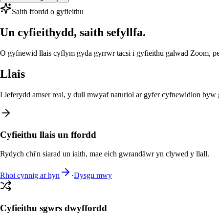
Saith ffordd o gyfieithu
Un cyfieithydd, saith sefyllfa.
O gyfnewid llais cyflym gyda gyrrwr tacsi i gyfieithu galwad Zoom, p
Llais
Lleferydd amser real, y dull mwyaf naturiol ar gyfer cyfnewidion byw 
Cyfieithu llais un ffordd
Rydych chi'n siarad un iaith, mae eich gwrandäwr yn clywed y llall.
Rhoi cynnig ar hyn
·
Dysgu mwy
Cyfieithu sgwrs dwyffordd