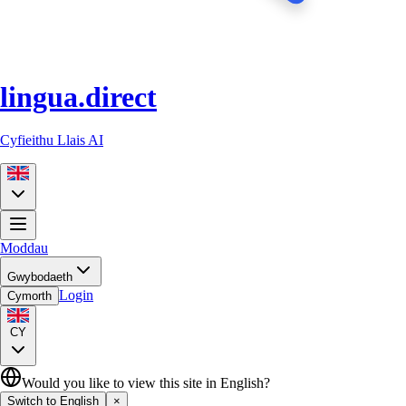
lingua.direct
Cyfieithu Llais AI
Moddau
Gwybodaeth
Login
Cymorth
CY
Would you like to view this site in English?
Switch to English
×