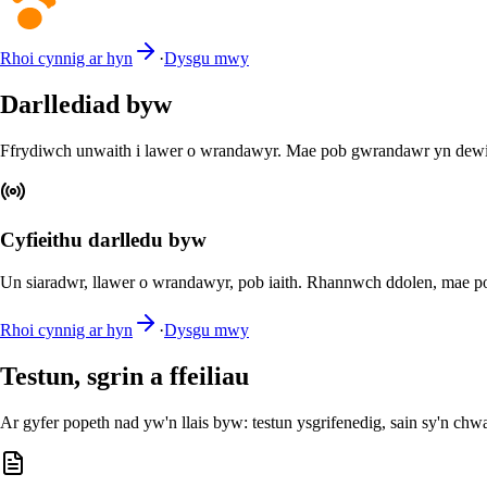
Rhoi cynnig ar hyn
·
Dysgu mwy
Darllediad byw
Ffrydiwch unwaith i lawer o wrandawyr. Mae pob gwrandawr yn dewis e
Cyfieithu darlledu byw
Un siaradwr, llawer o wrandawyr, pob iaith. Rhannwch ddolen, mae po
Rhoi cynnig ar hyn
·
Dysgu mwy
Testun, sgrin a ffeiliau
Ar gyfer popeth nad yw'n llais byw: testun ysgrifenedig, sain sy'n chwar