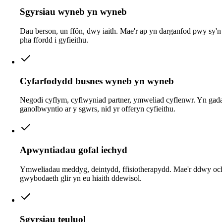
Sgyrsiau wyneb yn wyneb
Dau berson, un ffôn, dwy iaith. Mae'r ap yn darganfod pwy sy'n 
pha ffordd i gyfieithu.
Cyfarfodydd busnes wyneb yn wyneb
Negodi cyflym, cyflwyniad partner, ymweliad cyflenwr. Yn gadae
ganolbwyntio ar y sgwrs, nid yr offeryn cyfieithu.
Apwyntiadau gofal iechyd
Ymweliadau meddyg, deintydd, ffisiotherapydd. Mae'r ddwy och
gwybodaeth glir yn eu hiaith ddewisol.
Sgyrsiau teuluol