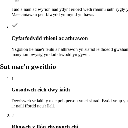
Taid a nain ac wyrion nad ydynt erioed wedi rhannu iaith rygly 
Mae ciniawau pen-blwydd yn mynd yn haws.
Cyfarfodydd rhieni ac athrawon
Ysgolion lle mae'r teulu a'r athrawon yn siarad ieithoedd gwaha
manylion pwysig yn dod drwodd yn gywir.
Sut mae'n gweithio
1
Gosodwch eich dwy iaith
Dewiswch yr iaith y mae pob person yn ei siarad. Bydd yr ap yn 
i'r naill ffordd neu'r llall.
2
Rhowch y ffôn rhyngoch chi