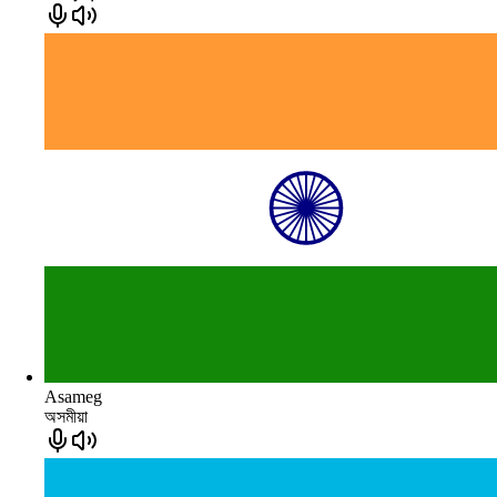
Asameg
অসমীয়া