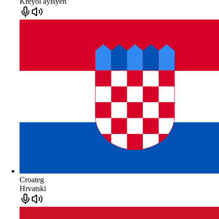
Kreyòl ayisyen
Croateg
Hrvatski