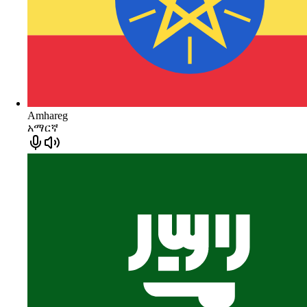
Amhareg
አማርኛ