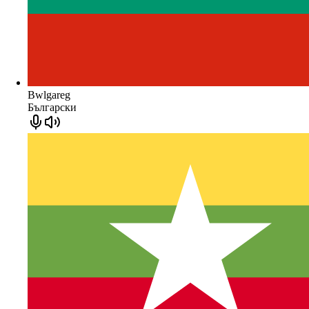
Bwlgareg
Български