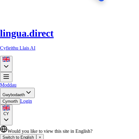
lingua.direct
Cyfieithu Llais AI
Moddau
Gwybodaeth
Login
Cymorth
CY
Would you like to view this site in English?
Switch to English
×