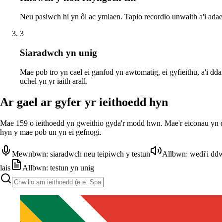
Neu pasiwch hi yn ôl ac ymlaen. Tapio recordio unwaith a'i ada
3
Siaradwch yn unig
Mae pob tro yn cael ei ganfod yn awtomatig, ei gyfieithu, a'i dda
uchel yn yr iaith arall.
Ar gael ar gyfer yr ieithoedd hyn
Mae 159 o ieithoedd yn gweithio gyda'r modd hwn. Mae'r eiconau yn 
hyn y mae pob un yn ei gefnogi.
Mewnbwn: siaradwch neu teipiwch y testun
Allbwn: wedi'i dd
lais
Allbwn: testun yn unig