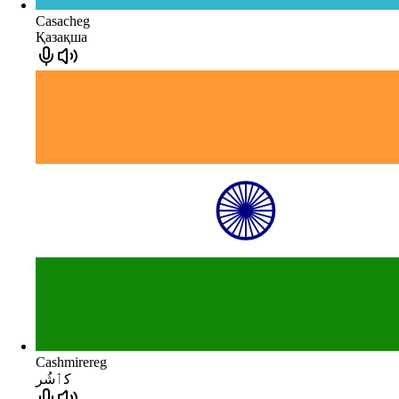
Casacheg
Қазақша
Cashmirereg
كٲشُر