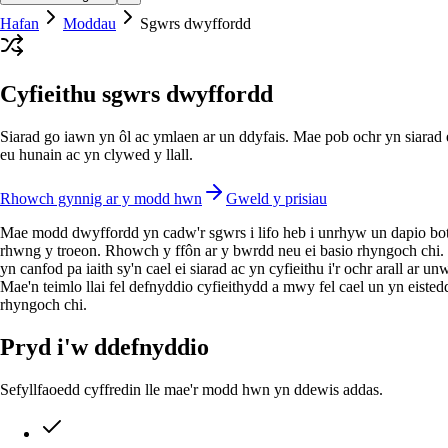
Hafan
Moddau
Sgwrs dwyffordd
Cyfieithu sgwrs dwyffordd
Siarad go iawn yn ôl ac ymlaen ar un ddyfais. Mae pob ochr yn siarad 
eu hunain ac yn clywed y llall.
Rhowch gynnig ar y modd hwn
Gweld y prisiau
Mae modd dwyffordd yn cadw'r sgwrs i lifo heb i unrhyw un dapio b
rhwng y troeon. Rhowch y ffôn ar y bwrdd neu ei basio rhyngoch chi.
yn canfod pa iaith sy'n cael ei siarad ac yn cyfieithu i'r ochr arall ar un
Mae'n teimlo llai fel defnyddio cyfieithydd a mwy fel cael un yn eisted
rhyngoch chi.
Pryd i'w ddefnyddio
Sefyllfaoedd cyffredin lle mae'r modd hwn yn ddewis addas.