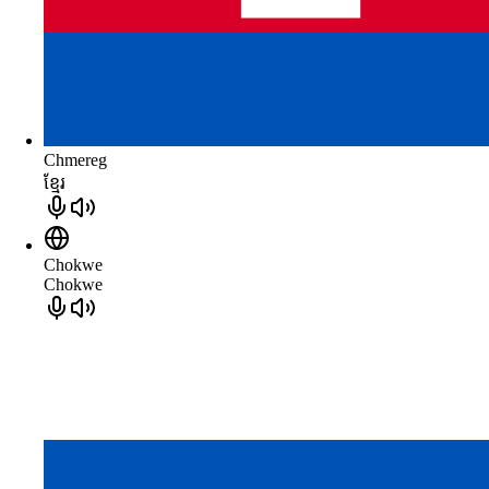
Chmereg
ខ្មែរ
Chokwe
Chokwe