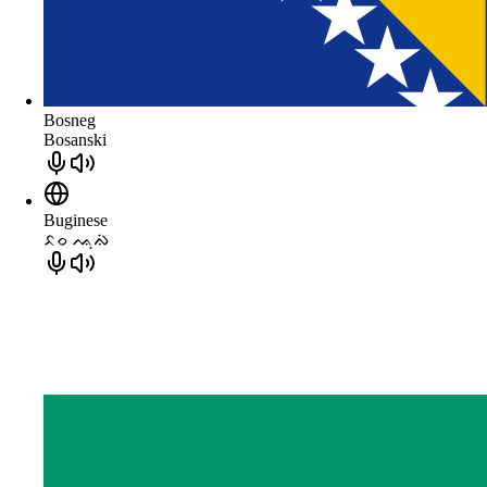
Bosneg
Bosanski
Buginese
ᨅᨔ ᨕᨘᨁᨗ