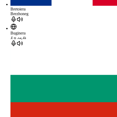
Bretoiera
Brezhoneg
Buginera
ᨅᨔ ᨕᨘᨁᨗ