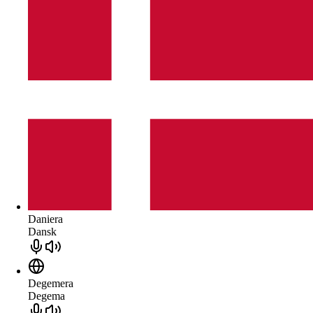
Daniera
Dansk
Degemera
Degema