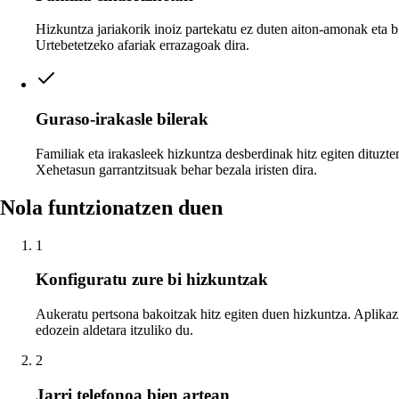
Hizkuntza jariakorik inoiz partekatu ez duten aiton-amonak eta b
Urtebetetzeko afariak errazagoak dira.
Guraso-irakasle bilerak
Familiak eta irakasleek hizkuntza desberdinak hitz egiten dituzte
Xehetasun garrantzitsuak behar bezala iristen dira.
Nola funtzionatzen duen
1
Konfiguratu zure bi hizkuntzak
Aukeratu pertsona bakoitzak hitz egiten duen hizkuntza. Aplika
edozein aldetara itzuliko du.
2
Jarri telefonoa bien artean