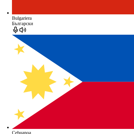
Bulgariera
Български
Cebuanoa