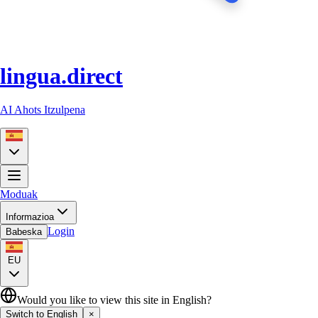
lingua.direct
AI Ahots Itzulpena
Moduak
Informazioa
Login
Babeska
EU
Would you like to view this site in English?
Switch to English
×