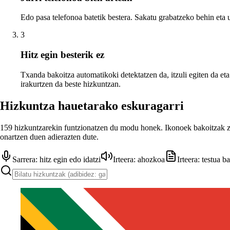
Edo pasa telefonoa batetik bestera. Sakatu grabatzeko behin eta u
3
Hitz egin besterik ez
Txanda bakoitza automatikoki detektatzen da, itzuli egiten da et
irakurtzen da beste hizkuntzan.
Hizkuntza hauetarako eskuragarri
159 hizkuntzarekin funtzionatzen du modu honek. Ikonoek bakoitzak z
onartzen duen adierazten dute.
Sarrera: hitz egin edo idatzi
Irteera: ahozkoa
Irteera: testua b