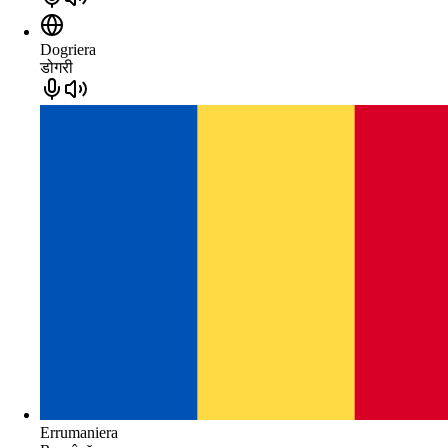
Dogriera
डोगरी
Errumaniera