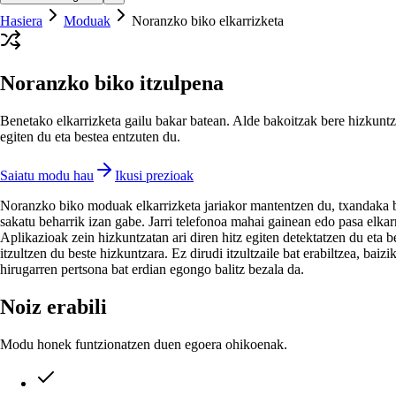
Hasiera
Moduak
Noranzko biko elkarrizketa
Noranzko biko itzulpena
Benetako elkarrizketa gailu bakar batean. Alde bakoitzak bere hizkuntz
egiten du eta bestea entzuten du.
Saiatu modu hau
Ikusi prezioak
Noranzko biko moduak elkarrizketa jariakor mantentzen du, txandaka 
sakatu beharrik izan gabe. Jarri telefonoa mahai gainean edo pasa elkar
Aplikazioak zein hizkuntzatan ari diren hitz egiten detektatzen du eta b
itzultzen du beste hizkuntzara. Ez dirudi itzultzaile bat erabiltzea, baizik
hirugarren pertsona bat erdian egongo balitz bezala da.
Noiz erabili
Modu honek funtzionatzen duen egoera ohikoenak.