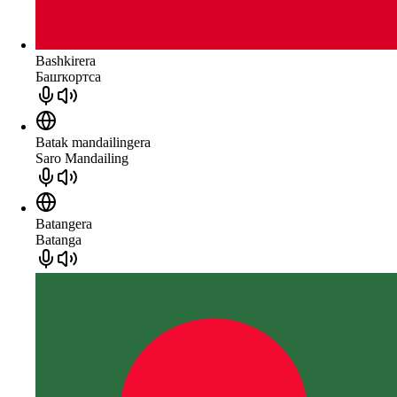
Bashkirera
Башҡортса
Batak mandailingera
Saro Mandailing
Batangera
Batanga