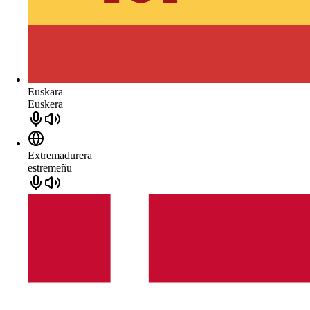
Euskara
Euskera
Extremadurera
estremeñu