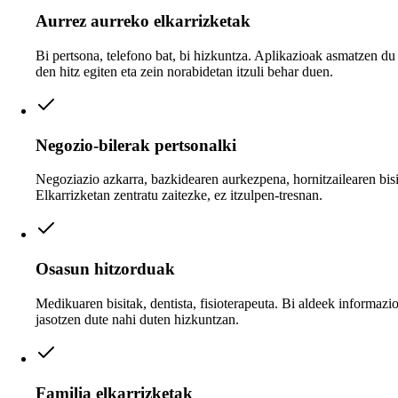
Aurrez aurreko elkarrizketak
Bi pertsona, telefono bat, bi hizkuntza. Aplikazioak asmatzen du 
den hitz egiten eta zein norabidetan itzuli behar duen.
Negozio-bilerak pertsonalki
Negoziazio azkarra, bazkidearen aurkezpena, hornitzailearen bisi
Elkarrizketan zentratu zaitezke, ez itzulpen-tresnan.
Osasun hitzorduak
Medikuaren bisitak, dentista, fisioterapeuta. Bi aldeek informazio
jasotzen dute nahi duten hizkuntzan.
Familia elkarrizketak