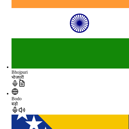
Bhojpuri
भोजपुरी
Bodo
बड़ो