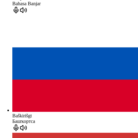
Bahasa Banjar
Baškirišgt
Башҡортса