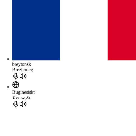
breytonsk
Brezhoneg
Buginesiskt
ᨅᨔ ᨕᨘᨁᨗ