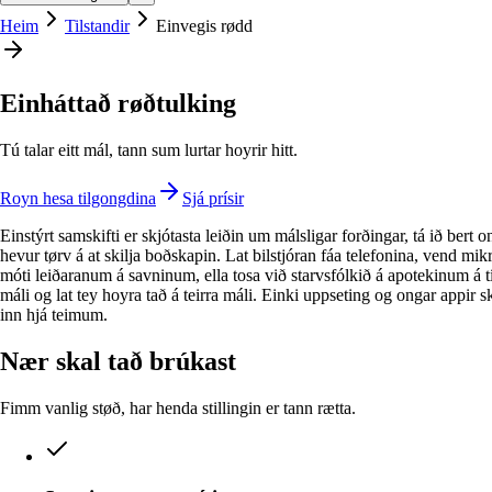
Heim
Tilstandir
Einvegis rødd
Einháttað røðtulking
Tú talar eitt mál, tann sum lurtar hoyrir hitt.
Royn hesa tilgongdina
Sjá prísir
Einstýrt samskifti er skjótasta leiðin um málsligar forðingar, tá ið bert 
hevur tørv á at skilja boðskapin. Lat bilstjóran fáa telefonina, vend mik
móti leiðaranum á savninum, ella tosa við starvsfólkið á apotekinum á 
máli og lat tey hoyra tað á teirra máli. Einki uppseting og ongar appir s
inn hjá teimum.
Nær skal tað brúkast
Fimm vanlig støð, har henda stillingin er tann rætta.