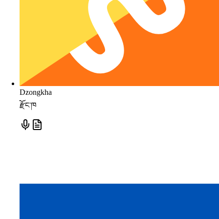
Dzongkha
རྫོང་ཁ