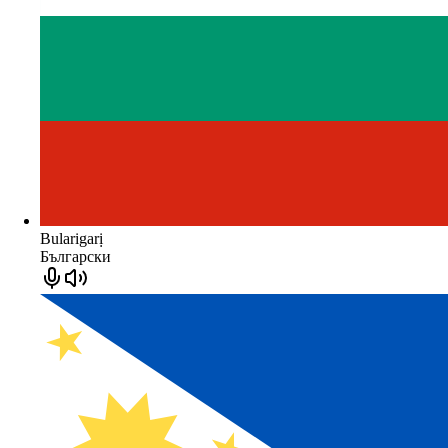
Bularigarị
Български