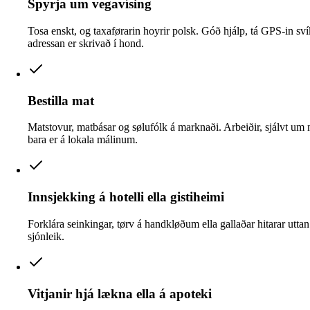
Spyrja um vegavísing
Tosa enskt, og taxaførarin hoyrir polsk. Góð hjálp, tá GPS-in svík
adressan er skrivað í hond.
Bestilla mat
Matstovur, matbásar og sølufólk á marknaði. Arbeiðir, sjálvt um 
bara er á lokala málinum.
Innsjekking á hotelli ella gistiheimi
Forklára seinkingar, tørv á handkløðum ella gallaðar hitarar uttan
sjónleik.
Vitjanir hjá lækna ella á apoteki