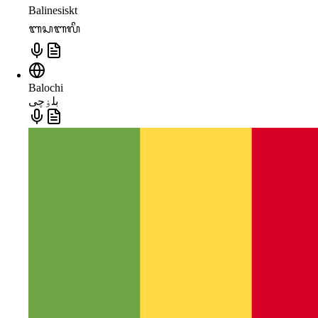
Balinesiskt
ᬩᬲᬩᬮᬶ
Balochi
بلۏچی