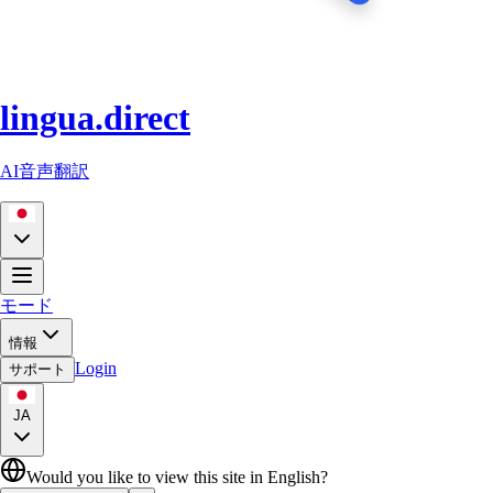
lingua.direct
AI音声翻訳
モード
情報
Login
サポート
JA
Would you like to view this site in English?