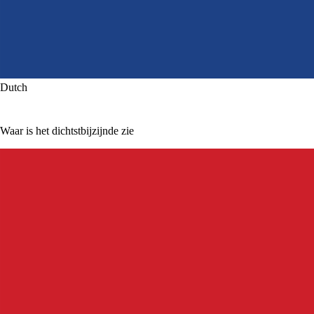
Dutch
Waar is het dichtstbijzijnde ziekenhuis?
翻訳中...