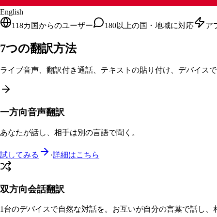
English
118カ国からのユーザー
180以上の国・地域に対応
ア
7つの翻訳方法
ライブ音声、翻訳付き通話、テキストの貼り付け、デバイスで
一方向音声翻訳
あなたが話し、相手は別の言語で聞く。
試してみる
·
詳細はこちら
双方向会話翻訳
1台のデバイスで自然な対話を。お互いが自分の言葉で話し、