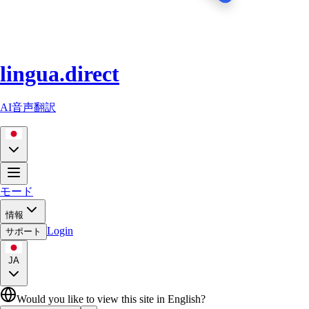
lingua.direct
AI音声翻訳
モード
情報
Login
サポート
JA
Would you like to view this site in English?